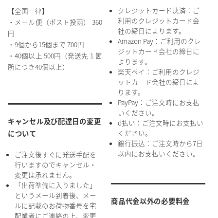
クレジットカード決済：ご
【全国一律】
利用のクレジットカード会
・メール便（ポスト投函） 360
社の締日によります。
円
Amazon Pay：ご利用のクレ
・9個から15個まで 700円
ジットカード会社の締日に
・40個以上 500円（発送先１箇
よります。
所につき40個以上）
楽天ペイ：ご利用のクレジ
ットカード会社の締日によ
ります。
PayPay：ご注文時にお支払
いください。
キャンセル及び配達日の変更
d払い：ご注文時にお支払い
ください。
について
銀行振込：ご注文時から7日
以内にお支払いください。
ご注文後すぐに発送手配を
行いますのでキャンセル・
変更は承れません。
「出荷準備に入りました」
というメール到着後、メー
商品代金以外の必要料金
ルに記載のお荷物番号を宅
配業者にご連絡の上、変更