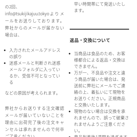
早い時間帯にて発送いたし
の2回、
ます。
info@tsukijikajuu.tokyoよりメ
ールをお送りしております。
弊社からのメールが届かない
場合は、
返品・交換について
入力されたメールアドレス
当商品は食品のため、お客
の誤り
様都合による返品・交換は
迷惑メールと判断され迷惑
できません。
メールフォルダに入ってい
万が一、不良品や注文と違
るか、受信不可となってい
う商品が届いた場合は、発
る
送前に弊社にメールでご連
絡の上、着払いにて現物を
などの原因が考えられます。
お送りください。正規商品
と交換いたします。
弊社からお送りする注文確認
現物のない場合は交換を承
メールが届いていないことを
れませんので、誤って破棄さ
理由に出荷完了後の注文キャ
れませんようご注意くださ
ンセルは承れませんので何卒
い。
ご了承ください。
商品到着後1週間を過ぎます