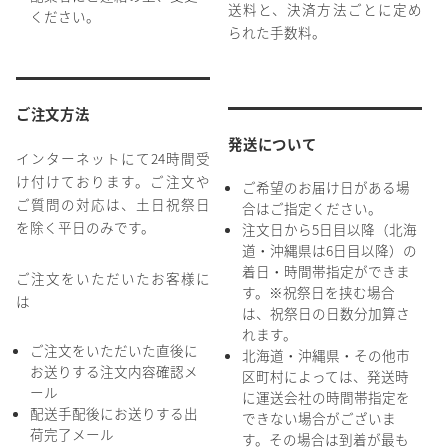
送料と、決済方法ごとに定め
ください。
られた手数料。
ご注文方法
発送について
インターネットにて24時間受
け付けております。ご注文や
ご希望のお届け日がある場
ご質問の対応は、土日祝祭日
合はご指定ください。
を除く平日のみです。
注文日から5日目以降（北海
道・沖縄県は6日目以降）の
着日・時間帯指定ができま
ご注文をいただいたお客様に
す。※祝祭日を挟む場合
は
は、祝祭日の日数分加算さ
れます。
ご注文をいただいた直後に
北海道・沖縄県・その他市
お送りする注文内容確認メ
区町村によっては、発送時
ール
に運送会社の時間帯指定を
配送手配後にお送りする出
できない場合がございま
荷完了メール
す。その場合は到着が最も