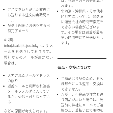
は、祝祭日の日数分加算さ
れます。
ご注文をいただいた直後に
北海道・沖縄県・その他市
お送りする注文内容確認メ
区町村によっては、発送時
ール
に運送会社の時間帯指定を
配送手配後にお送りする出
できない場合がございま
荷完了メール
す。その場合は到着が最も
早い時間帯にて発送いたし
の2回、
ます。
info@tsukijikajuu.tokyoよりメ
ールをお送りしております。
弊社からのメールが届かない
場合は、
返品・交換について
入力されたメールアドレス
当商品は食品のため、お客
の誤り
様都合による返品・交換は
迷惑メールと判断され迷惑
できません。
メールフォルダに入ってい
万が一、不良品や注文と違
るか、受信不可となってい
う商品が届いた場合は、発
る
送前に弊社にメールでご連
絡の上、着払いにて現物を
などの原因が考えられます。