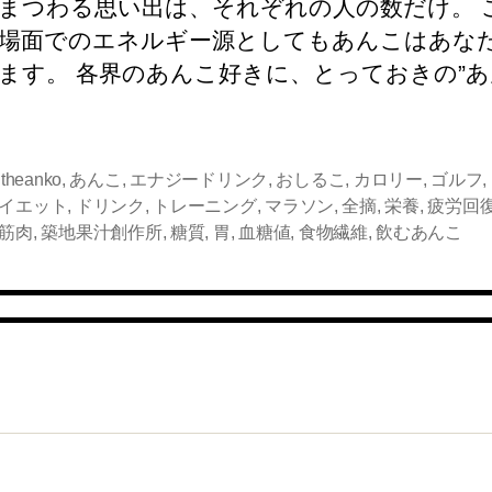
まつわる思い出は、それぞれの人の数だけ。 
e
er
n
et
y
場面でのエネルギー源としてもあんこはあな
b
a
Li
ます。 各界のあんこ好きに、とっておきの”
o
n
o
k
k
,
theanko
,
あんこ
,
エナジードリンク
,
おしるこ
,
カロリー
,
ゴルフ
,
イエット
,
ドリンク
,
トレーニング
,
マラソン
,
全摘
,
栄養
,
疲労回
筋肉
,
築地果汁創作所
,
糖質
,
胃
,
血糖値
,
食物繊維
,
飲むあんこ