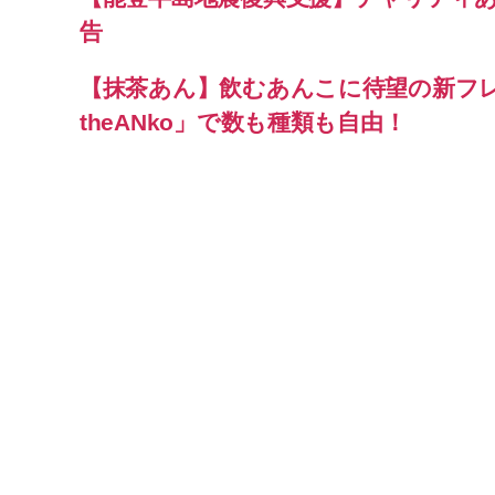
告
【抹茶あん】飲むあんこに待望の新フ
theANko」で数も種類も自由！