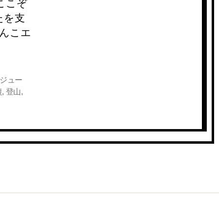
ここぞ
たを支
あんこエ
ジュー
復
,
登山
,