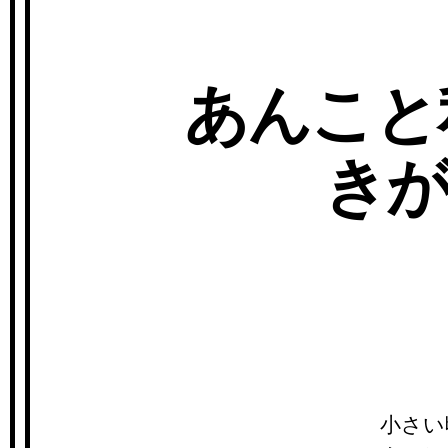
あんこと
き
小さい