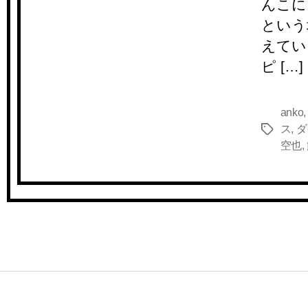
んこに
という
えてい
ピ […]
anko
ス
,
ダ
タ
空也
,
グ