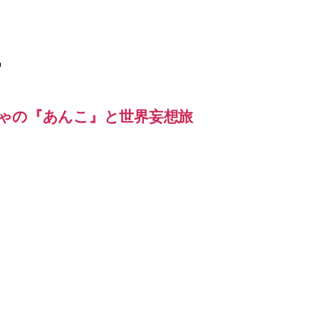
ー
ゃの『あんこ』と世界妄想旅