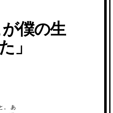
こが僕の生
た」
と。 あ