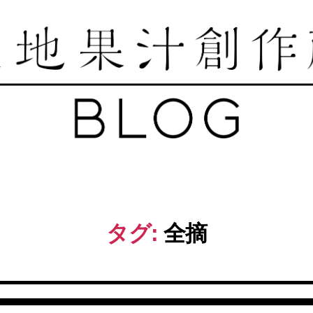
築
地
果
汁
創
作
タグ:
全摘
所
ブ
ロ
グ