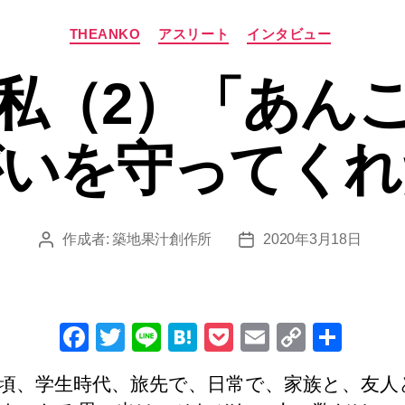
カ
THEANKO
アスリート
インタビュー
テ
ゴ
私（2）「あん
リ
ー
がいを守ってくれ
作成者:
築地果汁創作所
2020年3月18日
投
投
稿
稿
者
日
F
T
Li
H
P
E
C
共
a
wi
n
at
o
m
o
有
頃、学生時代、旅先で、日常で、家族と、友人
c
tt
e
e
ck
ail
p