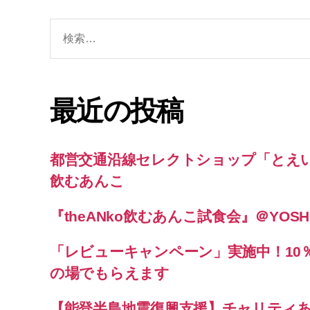
検
索
対
象:
最近の投稿
都営交通沿線セレクトショップ「とえい
飲むあんこ
『theANko飲むあんこ試食会』＠YOSHI
「レビューキャンペーン」実施中！10
の場でもらえます
【能登半島地震復興支援】チャリティ