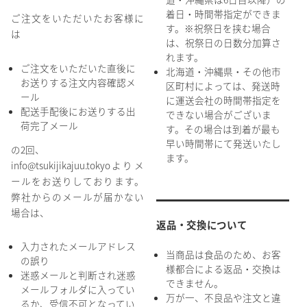
着日・時間帯指定ができま
ご注文をいただいたお客様に
す。※祝祭日を挟む場合
は
は、祝祭日の日数分加算さ
れます。
ご注文をいただいた直後に
北海道・沖縄県・その他市
お送りする注文内容確認メ
区町村によっては、発送時
ール
に運送会社の時間帯指定を
配送手配後にお送りする出
できない場合がございま
荷完了メール
す。その場合は到着が最も
早い時間帯にて発送いたし
の2回、
ます。
info@tsukijikajuu.tokyoよりメ
ールをお送りしております。
弊社からのメールが届かない
場合は、
返品・交換について
入力されたメールアドレス
当商品は食品のため、お客
の誤り
様都合による返品・交換は
迷惑メールと判断され迷惑
できません。
メールフォルダに入ってい
万が一、不良品や注文と違
るか、受信不可となってい