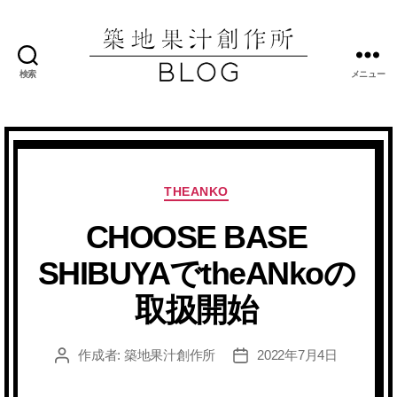
検索
メニュー
築
地
果
汁
創
作
カ
THEANKO
所
テ
ブ
CHOOSE BASE
ゴ
ロ
リ
SHIBUYAでtheANkoの
グ
ー
取扱開始
作成者:
築地果汁創作所
2022年7月4日
投
投
稿
稿
者
日