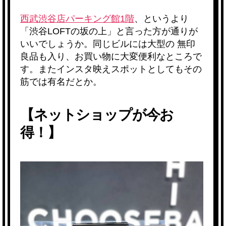
西武渋谷店パーキング館1階
、というより
「
渋谷LO
FT
の坂の上」と言った方が通りが
いいでしょうか。同じビルには大型の
無印
良品
も入り、お買い物に大変便利なところで
す。またインスタ映えスポットとしてもその
筋では有名だとか。
【ネットショップが今お
得！】