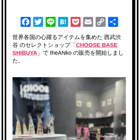
F
T
Li
H
P
E
C
共
a
wi
n
at
o
m
o
有
世界各国の心躍るアイテムを集めた
西武渋
c
tt
e
e
ck
ail
p
谷
のセレクトショップ「
CHOOSE BASE
e
er
n
et
y
SHIBUYA
」
で
theANko
の販売を開始しまし
b
a
Li
た。
o
n
o
k
k