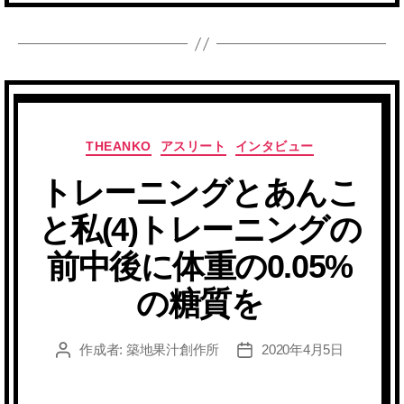
カ
THEANKO
アスリート
インタビュー
テ
トレーニングとあんこ
ゴ
リ
と私(4)トレーニングの
ー
前中後に体重の0.05%
の糖質を
作成者:
築地果汁創作所
2020年4月5日
投
投
稿
稿
者
日