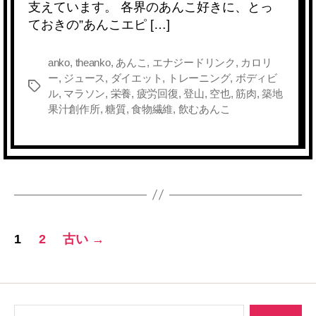
支えています。 各界のあんこ好きに、とっ
o
n
ておきの”あんこエピ […]
o
k
k
anko
,
theanko
,
あんこ
,
エナジードリンク
,
カロリ
ー
,
ジュース
,
ダイエット
,
トレーニング
,
ボディビ
タ
ル
,
マラソン
,
栄養
,
疲労回復
,
登山
,
空也
,
筋肉
,
築地
グ
果汁創作所
,
糖質
,
食物繊維
,
飲むあんこ
投
1
2
古い
→
稿
ナ
検