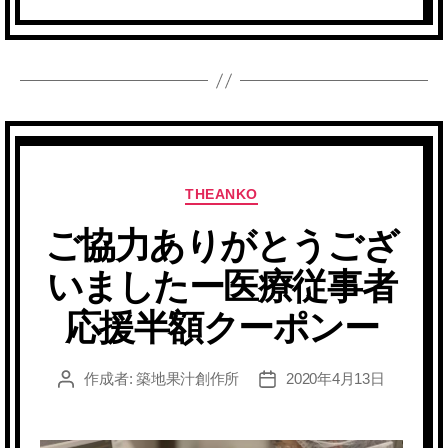
カ
THEANKO
テ
ご協力ありがとうござ
ゴ
リ
いましたー医療従事者
ー
応援半額クーポンー
作成者:
築地果汁創作所
2020年4月13日
投
投
稿
稿
者
日