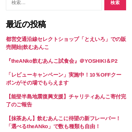
ビ
索
ゲ
対
象:
ー
最近の投稿
シ
都営交通沿線セレクトショップ「とえいろ」での販
ョ
売開始|飲むあんこ
ン
『theANko飲むあんこ試食会』＠YOSHIKI＆P2
「レビューキャンペーン」実施中！10％OFFクー
ポンがその場でもらえます
【能登半島地震復興支援】チャリティあんこ寄付完
了のご報告
【抹茶あん】飲むあんこに待望の新フレーバー！
「選べるtheANko」で数も種類も自由！