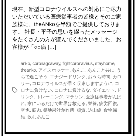
a
wi
n
at
o
m
o
有
現在、新型コロナウイルスへの対応にご尽力
c
tt
e
e
ck
ail
p
いただいている医療従事者の皆様とそのご家
e
er
n
et
y
族様に、theANkoを半額でご提供しておりま
b
a
Li
す。 社長・平子の思いを綴ったメッセージ
をたくさんの方が読んでくださいました。お
o
n
客様が「○○病 […]
o
k
k
anko
,
coronagoaway
,
fightcoronavirus
,
stayhome
,
theanko
,
アイスホッケー
,
あんこ
,
あんこと共に
,
う
ちで過ごそう
,
エナジードリンク
,
おうち時間
,
カロ
リー
,
コロナウイルスが早く収束しますように
,
コ
ロナに負けない
,
コロナに負けるな
,
ダイエット
,
ド
タ
リンク
,
トレーニング
,
マラソン
,
医療従事者がんば
グ
れ
,
家にいるだけで世界は救える
,
栄養
,
疲労回復
,
空也
,
筋肉
,
築地果汁創作所
,
糖質
,
込山優
,
食物繊
維
,
飲むあんこ