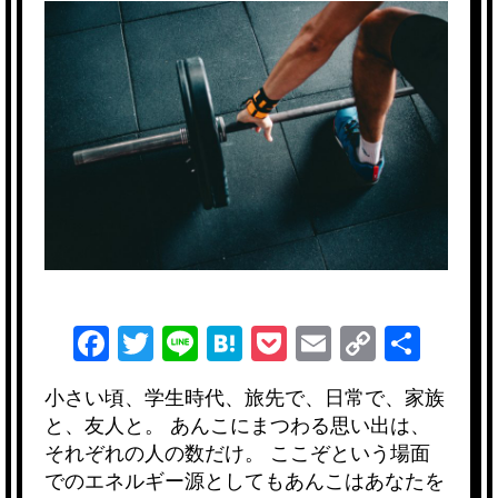
F
T
Li
H
P
E
C
共
a
wi
n
at
o
m
o
有
小さい頃、学生時代、旅先で、日常で、家族
c
tt
e
e
ck
ail
p
と、友人と。 あんこにまつわる思い出は、
e
er
n
et
y
それぞれの人の数だけ。 ここぞという場面
b
a
Li
でのエネルギー源としてもあんこはあなたを