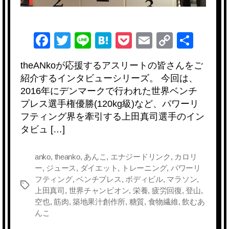
F
T
Li
H
P
E
C
共
a
wi
n
at
o
m
o
有
theANkoが応援するアスリートの皆さんをご
c
tt
e
e
ck
ail
p
紹介するインタビューシリーズ。 今回は、
e
er
n
et
y
2016年にデンマークで行われた世界ベンチ
b
a
Li
プレス選手権優勝(120kg級)など、パワーリ
フティング界を牽引する上田真司選手のイン
o
n
タビュ […]
o
k
k
anko
,
theanko
,
あんこ
,
エナジードリンク
,
カロリ
ー
,
ジュース
,
ダイエット
,
トレーニング
,
パワーリ
フティング
,
ベンチプレス
,
ボディビル
,
マラソン
,
タ
上田真司
,
世界チャンピオン
,
栄養
,
疲労回復
,
登山
,
グ
空也
,
筋肉
,
築地果汁創作所
,
糖質
,
食物繊維
,
飲むあ
んこ