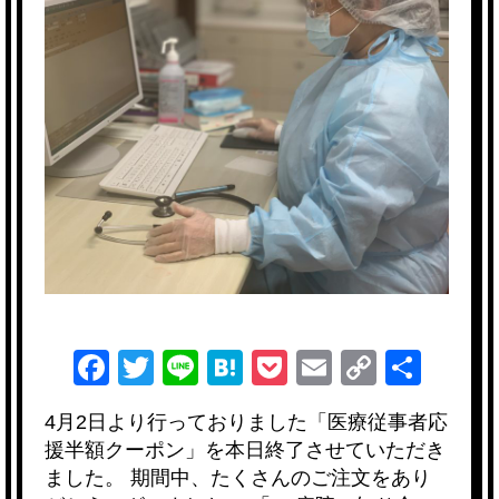
F
T
Li
H
P
E
C
共
a
wi
n
at
o
m
o
有
4月2日より行っておりました「医療従事者応
c
tt
e
e
ck
ail
p
援半額クーポン」を本日終了させていただき
e
er
n
et
y
ました。 期間中、たくさんのご注文をあり