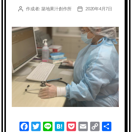
作成者:
築地果汁創作所
2020年4月7日
投
投
稿
稿
者
日
F
T
Li
H
P
E
C
共