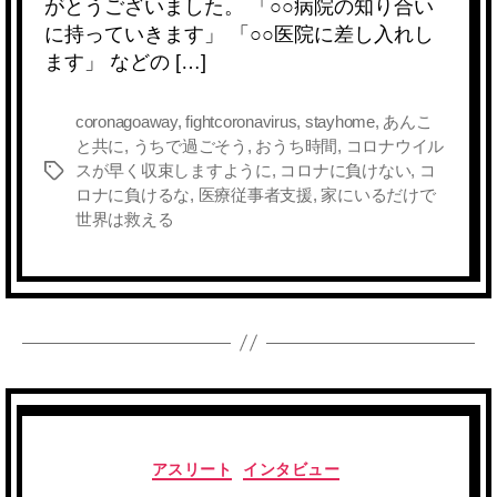
b
a
Li
がとうございました。 「○○病院の知り合い
に持っていきます」 「○○医院に差し入れし
o
n
ます」 などの […]
o
k
k
coronagoaway
,
fightcoronavirus
,
stayhome
,
あんこ
と共に
,
うちで過ごそう
,
おうち時間
,
コロナウイル
スが早く収束しますように
,
コロナに負けない
,
コ
タ
ロナに負けるな
,
医療従事者支援
,
家にいるだけで
グ
世界は救える
カ
アスリート
インタビュー
テ