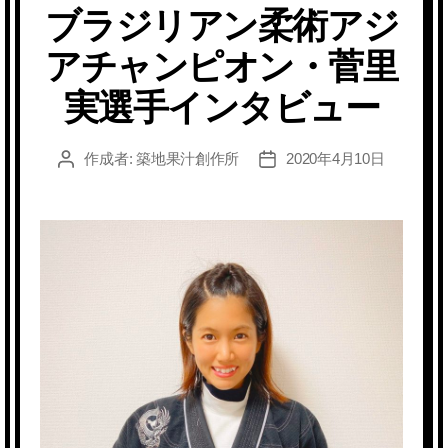
ブラジリアン柔術アジ
ゴ
リ
アチャンピオン・菅里
ー
実選手インタビュー
作成者:
築地果汁創作所
2020年4月10日
投
投
稿
稿
者
日