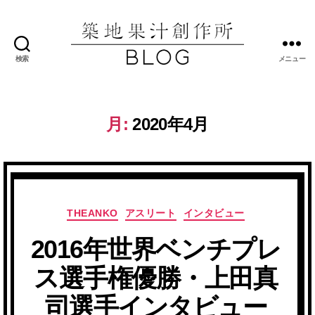
検索
メニュー
築
地
果
汁
月:
2020年4月
創
作
所
ブ
ロ
グ
カ
THEANKO
アスリート
インタビュー
テ
2016年世界ベンチプレ
ゴ
リ
ス選手権優勝・上田真
ー
司選手インタビュー