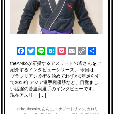
F
T
Li
H
P
E
C
共
a
wi
n
at
o
m
o
有
theANkoが応援するアスリートの皆さんをご
c
tt
e
e
ck
ail
p
紹介するインタビューシリーズ。 今回は、
e
er
n
et
y
ブラジリアン柔術を始めてわずか3年足らず
b
a
Li
で2019年アジア選手権優勝など、目覚まし
い活躍の菅里実選手のインタビューです。
o
n
現在アスリー […]
o
k
k
anko
,
theanko
,
あんこ
,
エナジードリンク
,
カロリ