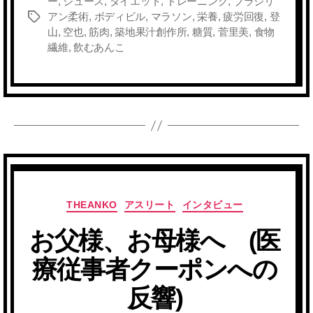
ー
,
ジュース
,
ダイエット
,
トレーニング
,
ブラジリ
アン柔術
,
ボディビル
,
マラソン
,
栄養
,
疲労回復
,
登
タ
山
,
空也
,
筋肉
,
築地果汁創作所
,
糖質
,
菅里美
,
食物
グ
繊維
,
飲むあんこ
カ
THEANKO
アスリート
インタビュー
テ
お父様、お母様へ (医
ゴ
リ
療従事者クーポンへの
ー
反響)