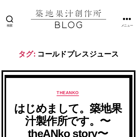
検索
メニュー
築
地
果
汁
タグ:
コールドプレスジュース
創
作
所
ブ
ロ
グ
カ
THEANKO
テ
はじめまして。築地果
ゴ
リ
汁製作所です。〜
ー
theANko story〜