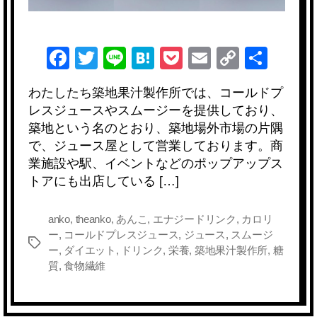
F
T
Li
H
P
E
C
共
a
wi
n
at
o
m
o
有
わたしたち築地果汁製作所では、コールドプ
c
tt
e
e
ck
ail
p
レスジュースやスムージーを提供しており、
e
er
n
et
y
築地という名のとおり、築地場外市場の片隅
b
a
Li
で、ジュース屋として営業しております。商
業施設や駅、イベントなどのポップアップス
o
n
トアにも出店している […]
o
k
k
anko
,
theanko
,
あんこ
,
エナジードリンク
,
カロリ
ー
,
コールドプレスジュース
,
ジュース
,
スムージ
タ
ー
,
ダイエット
,
ドリンク
,
栄養
,
築地果汁製作所
,
糖
グ
質
,
食物繊維