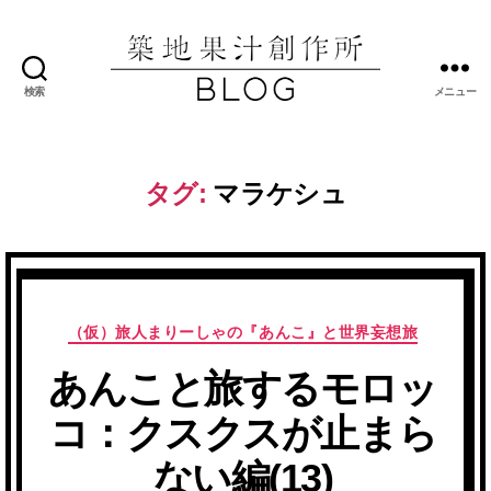
検索
メニュー
築
地
果
汁
タグ:
マラケシュ
創
作
所
ブ
ロ
グ
カ
（仮）旅人まりーしゃの『あんこ』と世界妄想旅
テ
あんこと旅するモロッ
ゴ
リ
コ：クスクスが止まら
ー
ない編(13)