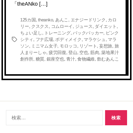
「theANko […]
o
k
k
125カ国
,
theanko
,
あんこ
,
エナジードリンク
,
カロ
リー
,
クスクス
,
コムローイ
,
ジュース
,
ダイエット
,
ちょい足し
,
トレーニング
,
バックパッカー
,
ピンク
シティ
,
フナ広場
,
ボディメイク
,
マラケシュ
,
マラ
タ
ソン
,
ミニマム女子
,
モロッコ
,
リゾート
,
妄想旅
,
旅
グ
人まりーしゃ
,
疲労回復
,
登山
,
空也
,
筋肉
,
築地果汁
創作所
,
糖質
,
銀座空也
,
青汁
,
食物繊維
,
飲むあんこ
検
索
対