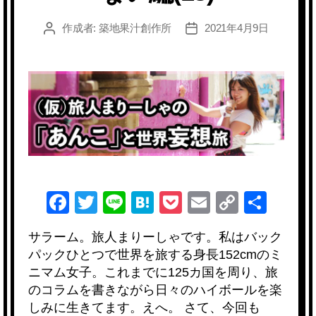
作成者:
築地果汁創作所
2021年4月9日
投
投
稿
稿
者
日
F
T
Li
H
P
E
C
共
a
wi
n
at
o
m
o
有
サラーム。旅人まりーしゃです。私はバック
c
tt
e
e
ck
ail
p
パックひとつで世界を旅する身長152cmのミ
e
er
n
et
y
ニマム女子。これまでに125カ国を周り、旅
b
a
Li
のコラムを書きながら日々のハイボールを楽
しみに生きてます。えへ。 さて、今回も
o
n