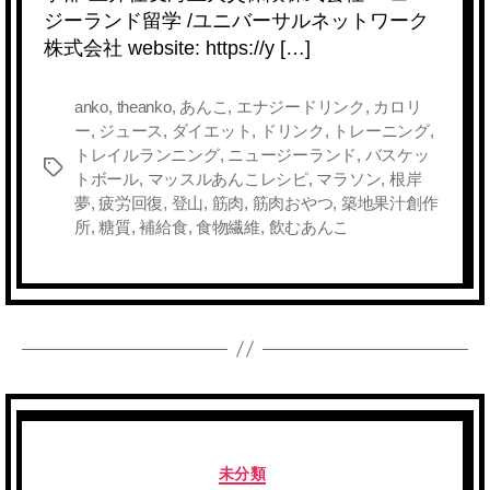
b
a
Li
ジーランド留学 /ユニバーサルネットワーク
の
株式会社 website: https://y […]
o
n
o
k
anko
,
theanko
,
あんこ
,
エナジードリンク
,
カロリ
k
ー
,
ジュース
,
ダイエット
,
ドリンク
,
トレーニング
,
トレイルランニング
,
ニュージーランド
,
バスケッ
タ
トボール
,
マッスルあんこレシピ
,
マラソン
,
根岸
グ
夢
,
疲労回復
,
登山
,
筋肉
,
筋肉おやつ
,
築地果汁創作
所
,
糖質
,
補給食
,
食物繊維
,
飲むあんこ
カ
未分類