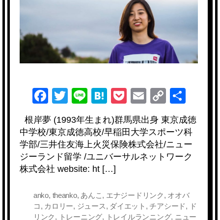
岸
夢
Yume
Negishi
(
1
)
N
F
T
Li
H
P
E
C
共
Z
留
a
wi
n
at
o
m
o
有
学
根岸夢 (1993年生まれ)群馬県出身 東京成徳
c
tt
e
e
ck
ail
p
、
中学校/東京成徳高校/早稲田大学スポーツ科
そ
e
er
n
et
y
学部/三井住友海上火災保険株式会社/ニュー
れ
b
a
Li
ジーランド留学 /ユニバーサルネットワーク
か
ら
株式会社 website: ht […]
o
n
体
o
k
づ
anko
,
theanko
,
あんこ
,
エナジードリンク
,
オオバ
く
k
コ
,
カロリー
,
ジュース
,
ダイエット
,
チアシード
,
ド
り
リンク
,
トレーニング
,
トレイルランニング
,
ニュー