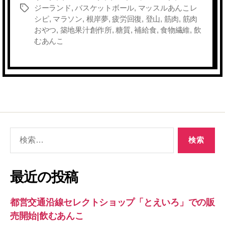
の
ジーランド
,
バスケットボール
,
マッスルあんこレ
タ
こ
シピ
,
マラソン
,
根岸夢
,
疲労回復
,
登山
,
筋肉
,
筋肉
グ
と
おやつ
,
築地果汁創作所
,
糖質
,
補給食
,
食物繊維
,
飲
へ
むあんこ
の
検
索
対
象:
最近の投稿
都営交通沿線セレクトショップ「とえいろ」での販
売開始|飲むあんこ