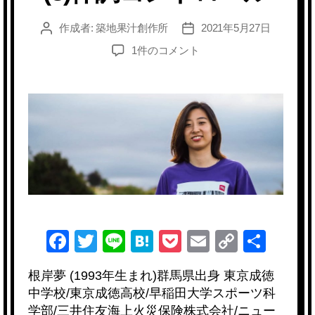
作成者:
築地果汁創作所
2021年5月27日
投
投
稿
稿
【Voice
1件のコメント
者
日
of
Athletes】
根
岸
夢
Yume
Negishi
(3)
体
調
コ
F
T
Li
H
P
E
C
共
ン
ト
a
wi
n
at
o
m
o
有
ロ
根岸夢 (1993年生まれ)群馬県出身 東京成徳
c
tt
e
e
ck
ail
p
ー
中学校/東京成徳高校/早稲田大学スポーツ科
ル
e
er
n
et
y
学部/三井住友海上火災保険株式会社/ニュー
へ