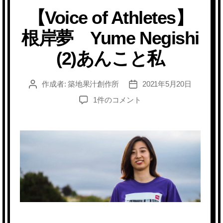
テ
【Voice of Athletes】
ゴ
リ
根岸夢 Yume Negishi
ー
(2)あんこと私
作成者:
築地果汁創作所
2021年5月20日
投
投
稿
稿
【Voice
1件のコメント
者
日
of
Athletes】
根
岸
夢
Yume
Negishi
(
2
)
あ