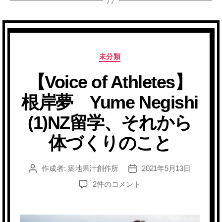
カ
未分類
テ
【Voice of Athletes】
ゴ
リ
根岸夢 Yume Negishi
ー
(1)NZ留学、それから
体づくりのこと
作成者:
築地果汁創作所
2021年5月13日
投
投
稿
稿
【Voice
2件のコメント
者
日
of
Athletes】
根