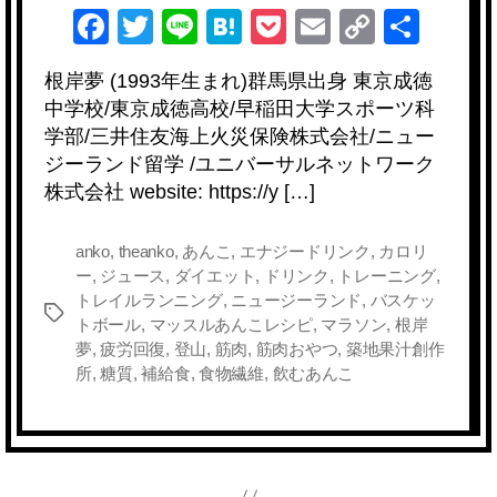
F
T
Li
H
P
E
C
共
ん
こ
a
wi
n
at
o
m
o
有
と
根岸夢 (1993年生まれ)群馬県出身 東京成徳
c
tt
e
e
ck
ail
p
私
中学校/東京成徳高校/早稲田大学スポーツ科
へ
e
er
n
et
y
学部/三井住友海上火災保険株式会社/ニュー
の
b
a
Li
ジーランド留学 /ユニバーサルネットワーク
株式会社 website: https://y […]
o
n
o
k
anko
,
theanko
,
あんこ
,
エナジードリンク
,
カロリ
k
ー
,
ジュース
,
ダイエット
,
ドリンク
,
トレーニング
,
トレイルランニング
,
ニュージーランド
,
バスケッ
タ
トボール
,
マッスルあんこレシピ
,
マラソン
,
根岸
グ
夢
,
疲労回復
,
登山
,
筋肉
,
筋肉おやつ
,
築地果汁創作
所
,
糖質
,
補給食
,
食物繊維
,
飲むあんこ