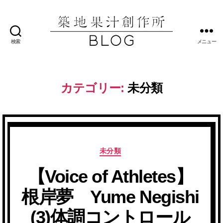
検索
メニュー
築
地
果
汁
カテゴリー:
未分類
創
作
所
ブ
ロ
グ
カ
未分類
テ
【Voice of Athletes】
ゴ
リ
根岸夢 Yume Negishi
ー
(3)体調コントロール