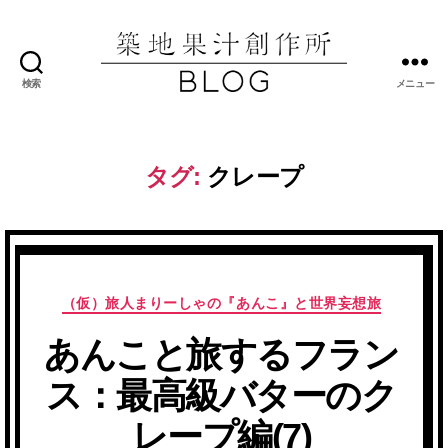
検索
メニュー
築
地
果
汁
タグ:
クレープ
創
作
所
ブ
ロ
グ
カ
（仮）旅人まりーしゃの『あんこ』と世界妄想旅
テ
あんこと旅するフラン
ゴ
リ
ス：最高級バターのク
ー
レープ編(7)