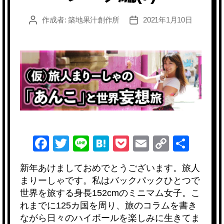
作成者:
築地果汁創作所
2021年1月10日
投
投
稿
稿
者
日
F
T
Li
H
P
E
C
共
a
wi
n
at
o
m
o
有
新年あけましておめでとうございます。旅人
c
tt
e
e
ck
ail
p
まりーしゃです。私はバックパックひとつで
e
er
n
et
y
世界を旅する身長152cmのミニマム女子。こ
b
a
Li
れまでに125カ国を周り、旅のコラムを書き
ながら日々のハイボールを楽しみに生きてま
o
n