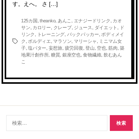
す。えへ。 さ […]
o
k
k
125カ国
,
theanko
,
あんこ
,
エナジードリンク
,
カオ
サン
,
カロリー
,
クレープ
,
ジュース
,
ダイエット
,
ド
リンク
,
トレーニング
,
バックパッカー
,
ボディメイ
ク
,
ボルディエ
,
マラソン
,
マリーシャ
,
ミニマム女
タ
子
,
塩バター
,
妄想旅
,
疲労回復
,
登山
,
空也
,
筋肉
,
築
グ
地果汁創作所
,
糖質
,
銀座空也
,
食物繊維
,
飲むあん
こ
検
索
対