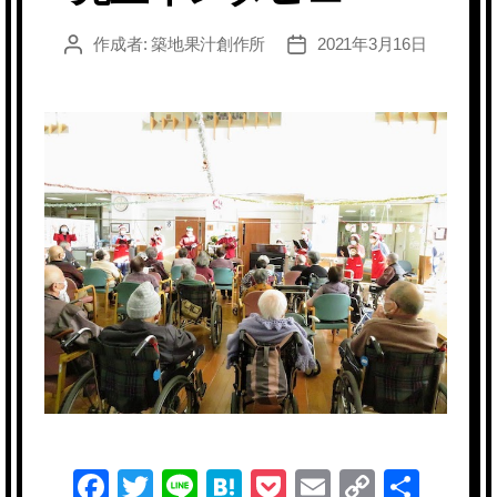
作成者:
築地果汁創作所
2021年3月16日
投
投
稿
稿
者
日
F
T
Li
H
P
E
C
共