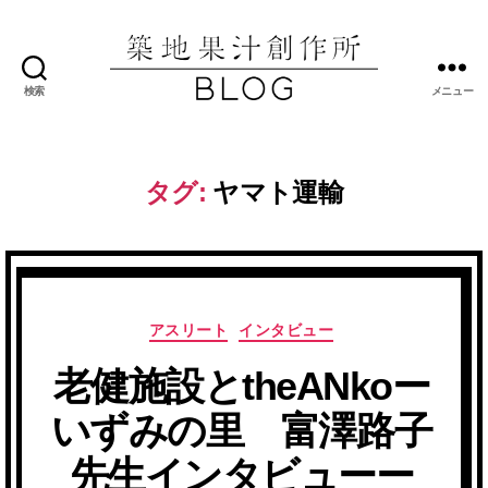
検索
メニュー
築
地
果
汁
タグ:
ヤマト運輸
創
作
所
ブ
ロ
グ
カ
アスリート
インタビュー
テ
老健施設とtheANkoー
ゴ
リ
いずみの里 富澤路子
ー
先生インタビューー