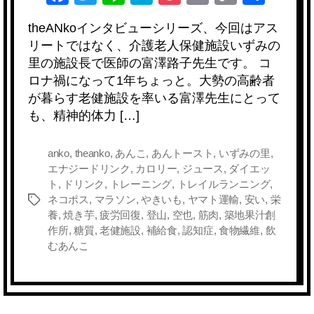
a
wi
n
at
o
m
o
有
theANkoインタビューシリーズ、今回はアス
c
tt
e
e
ck
ail
p
リートではなく、介護老人保健施設いずみの
e
er
n
et
y
里の施設長で医師の富澤路子先生です。 コ
b
a
Li
ロナ禍になって1年ちょっと。大勢の高齢者
が暮らす老健施設を率いる富澤先生にとって
o
n
も、精神的体力 […]
o
k
k
anko
,
theanko
,
あんこ
,
あんトースト
,
いずみの里
,
エナジードリンク
,
カロリー
,
ジュース
,
ダイエッ
ト
,
ドリンク
,
トレーニング
,
トレイルランニング
,
ネコポス
,
マラソン
,
やきいも
,
ヤマト運輸
,
安い
,
栄
タ
養
,
焼き芋
,
疲労回復
,
登山
,
空也
,
筋肉
,
築地果汁創
グ
作所
,
糖質
,
老健施設
,
補給食
,
認知症
,
食物繊維
,
飲
むあんこ