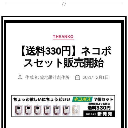
カ
THEANKO
テ
【送料330円】ネコポ
ゴ
リ
スセット販売開始
ー
作成者:
築地果汁創作所
2021年2月1日
投
投
稿
稿
者
日