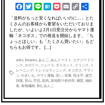
F
T
Li
H
P
E
C
共
a
wi
n
at
o
m
o
有
「送料がもっと安くなればいいのに…」とた
c
tt
e
e
ck
ail
p
くさんのお客様から要望をいただいておりま
e
er
n
et
y
したが、いよいよ2月1日受注分からヤマト運
b
a
Li
輸「ネコポス」での発送を開始します。「ち
ょっとほしい」も「たくさん買いたい」もど
o
n
ちらもお得です。 […]
o
k
k
anko
,
theanko
,
あんこ
,
あんトースト
,
エナジードリ
ンク
,
カロリー
,
ジュース
,
ダイエット
,
ドリンク
,
ト
レーニング
,
トレイルランニング
,
ネコポス
,
マラソ
タ
ン
,
やきいも
,
ヤマト運輸
,
安い
,
栄養
,
焼き芋
,
疲労
グ
回復
,
登山
,
空也
,
筋肉
,
築地果汁創作所
,
糖質
,
補給
食
,
食物繊維
,
飲むあんこ