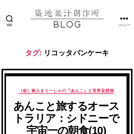
検索
メニュー
築
地
果
汁
タグ:
リコッタパンケーキ
創
作
所
ブ
ロ
グ
カ
（仮）旅人まりーしゃの『あんこ』と世界妄想旅
テ
あんこと旅するオース
ゴ
リ
トラリア：シドニーで
ー
宇宙一の朝食(10)