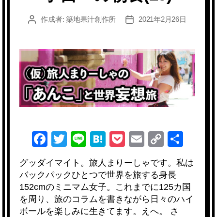
作成者:
築地果汁創作所
2021年2月26日
投
投
稿
稿
者
日
F
T
Li
H
P
E
C
共
a
wi
n
at
o
m
o
有
グッダイマイト。旅人まりーしゃです。私は
c
tt
e
e
ck
ail
p
バックパックひとつで世界を旅する身長
e
er
n
et
y
152cmのミニマム女子。これまでに125カ国
b
a
Li
を周り、旅のコラムを書きながら日々のハイ
ボールを楽しみに生きてます。えへ。 さ
o
n