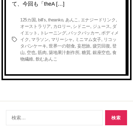
て、今回も「theA […]
o
k
k
125カ国
,
bill's
,
theanko
,
あんこ
,
エナジードリンク
,
オーストラリア
,
カロリー
,
シドニー
,
ジュース
,
ダ
イエット
,
トレーニング
,
バックパッカー
,
ボディメ
イク
,
マラソン
,
マリーシャ
,
ミニマム女子
,
リコッ
タ
タパンケーキ
,
世界一の朝食
,
妄想旅
,
疲労回復
,
登
グ
山
,
空也
,
筋肉
,
築地果汁創作所
,
糖質
,
銀座空也
,
食
物繊維
,
飲むあんこ
検
索
対