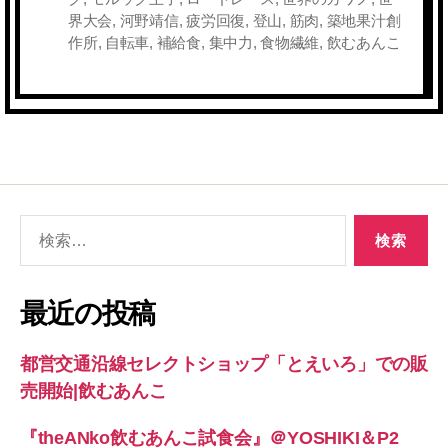
界大会
,
河野靖信
,
疲労回復
,
登山
,
筋肉
,
築地果汁創
作所
,
自転車
,
補給食
,
集中力
,
食物繊維
,
飲むあんこ
検
索
対
象:
最近の投稿
都営交通沿線セレクトショップ「とえいろ」での販
売開始|飲むあんこ
『theANko飲むあんこ試食会』＠YOSHIKI＆P2