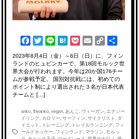
F
T
Li
H
P
E
C
共
a
wi
n
at
o
m
o
有
2023年8月4日（金）～6日（日）に、フィン
c
tt
e
e
ck
ail
p
ランドのヒュビンカーで、第18回モルック世
e
er
n
et
y
界大会が行われます。今年は20か国176チー
b
a
Li
ムが参戦予定。 国別対抗戦には、初めての
ポイント制により選出された３名が日本代表
o
n
チームと […]
o
k
k
anko
,
theanko
,
vegan
,
あんこ
,
ヴィーガン
,
エナジー
ドリンク
,
カロリー
,
サーフィン
,
サイクリスト
,
ダ
イエット
,
トレーニング
,
トレイルランニング
,
フィ
ールドホッケー
,
フィンランド
,
マラソン
,
モルッ
タ
ク
,
モルック王子
,
ロードレース
,
世界のカワノ
,
世
グ