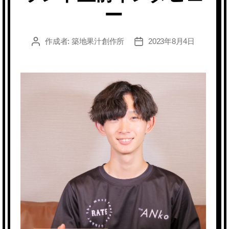
ー
作成者:
築地果汁創作所
2023年8月4日
投
投
稿
稿
者
日