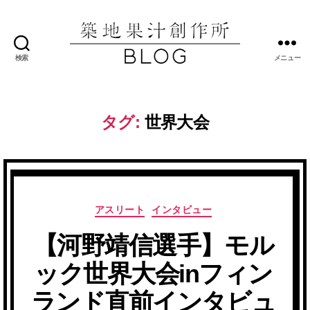
検索
メニュー
築
地
果
汁
タグ:
世界大会
創
作
所
ブ
ロ
グ
カ
アスリート
インタビュー
テ
【河野靖信選手】モル
ゴ
リ
ック世界大会inフィン
ー
ランド直前インタビュ