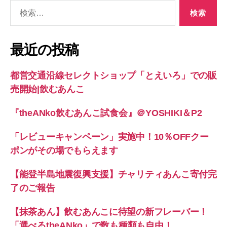
検
索
対
象:
最近の投稿
都営交通沿線セレクトショップ「とえいろ」での販
売開始|飲むあんこ
『theANko飲むあんこ試食会』＠YOSHIKI＆P2
「レビューキャンペーン」実施中！10％OFFクー
ポンがその場でもらえます
【能登半島地震復興支援】チャリティあんこ寄付完
了のご報告
【抹茶あん】飲むあんこに待望の新フレーバー！
「選べるtheANko」で数も種類も自由！