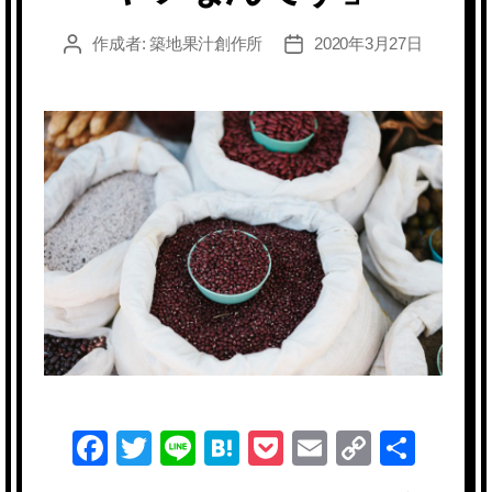
作成者:
築地果汁創作所
2020年3月27日
投
投
稿
稿
者
日
F
T
Li
H
P
E
C
共
a
wi
n
at
o
m
o
有