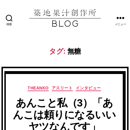
検索
メニュー
築
地
果
汁
タグ:
無糖
創
作
所
ブ
ロ
グ
カ
THEANKO
アスリート
インタビュー
テ
あんこと私（3）「あ
ゴ
リ
んこは頼りになるいい
ー
ヤツなんです」