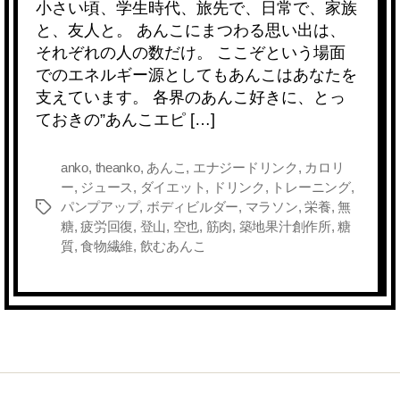
小さい頃、学生時代、旅先で、日常で、家族
c
tt
e
e
ck
ail
p
と、友人と。 あんこにまつわる思い出は、
e
er
n
et
y
それぞれの人の数だけ。 ここぞという場面
b
a
Li
でのエネルギー源としてもあんこはあなたを
支えています。 各界のあんこ好きに、とっ
o
n
ておきの”あんこエピ […]
o
k
k
anko
,
theanko
,
あんこ
,
エナジードリンク
,
カロリ
ー
,
ジュース
,
ダイエット
,
ドリンク
,
トレーニング
,
パンプアップ
,
ボディビルダー
,
マラソン
,
栄養
,
無
タ
糖
,
疲労回復
,
登山
,
空也
,
筋肉
,
築地果汁創作所
,
糖
グ
質
,
食物繊維
,
飲むあんこ