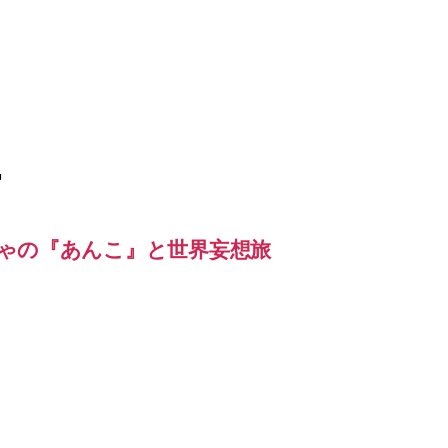
ー
ゃの『あんこ』と世界妄想旅