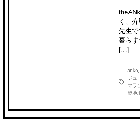
the
く、介
先生で
暮らす
[…]
anko
ジュ
タ
マラ
グ
築地