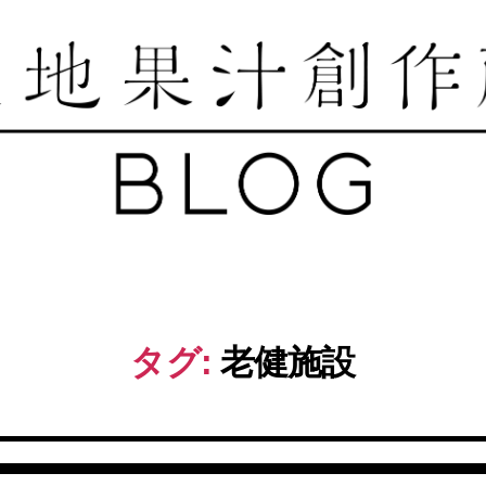
築
地
果
汁
創
作
タグ:
老健施設
所
ブ
ロ
グ