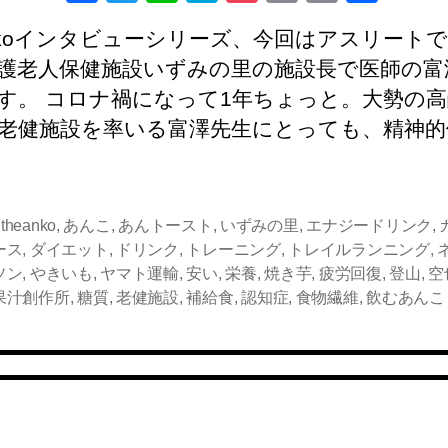
a
wi
n
at
o
m
o
有
ANkoインタビューシリーズ、今回はアスリート
c
tt
e
e
ck
ail
p
護老人保健施設いずみの里の施設長で医師の富
e
er
n
et
y
す。 コロナ禍になって1年ちょっと。大勢の
b
a
Li
老健施設を率いる富澤先生にとっても、精神的
o
n
o
k
k
,
theanko
,
あんこ
,
あんトースト
,
いずみの里
,
エナジードリンク
,
ース
,
ダイエット
,
ドリンク
,
トレーニング
,
トレイルランニング
,
ソン
,
やきいも
,
ヤマト運輸
,
安い
,
栄養
,
焼き芋
,
疲労回復
,
登山
,
空
果汁創作所
,
糖質
,
老健施設
,
補給食
,
認知症
,
食物繊維
,
飲むあんこ