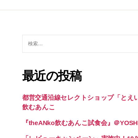
検
索
対
象:
最近の投稿
都営交通沿線セレクトショップ「とえい
飲むあんこ
『theANko飲むあんこ試食会』＠YOSHI