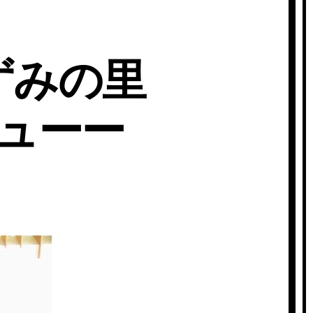
いずみの里
ューー