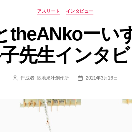
カ
アスリート
インタビュー
テ
ゴ
とtheANkoー
リ
ー
路子先生インタビ
作成者:
築地果汁創作所
2021年3月16日
投
投
稿
稿
者
日