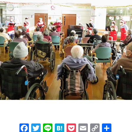
F
T
Li
H
P
E
C
共