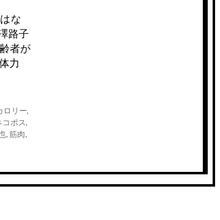
ではな
澤路子
高齢者が
体力
カロリー
,
ネコポス
,
也
,
筋肉
,