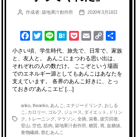
作成者:
築地果汁創作所
2020年3月18日
投
投
稿
稿
者
日
F
T
Li
H
P
E
C
共
a
wi
n
at
o
m
o
有
小さい頃、学生時代、旅先で、日常で、家族
c
tt
e
e
ck
ail
p
と、友人と。 あんこにまつわる思い出は、
e
er
n
et
y
それぞれの人の数だけ。 ここぞという場面
b
a
Li
でのエネルギー源としてもあんこはあなたを
支えています。 各界のあんこ好きに、とっ
o
n
ておきの”あんこエピ […]
o
k
k
anko
,
theanko
,
あんこ
,
エナジードリンク
,
おしる
こ
,
カロリー
,
ゴルフ
,
ジュース
,
ダイエット
,
ドリン
ク
,
トレーニング
,
マラソン
,
全摘
,
栄養
,
疲労回復
,
タ
登山
,
空也
,
筋肉
,
築地果汁創作所
,
糖質
,
胃
,
血糖値
,
グ
食物繊維
,
飲むあんこ