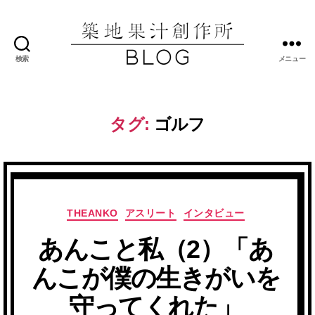
検索
メニュー
築
地
果
汁
タグ:
ゴルフ
創
作
所
ブ
ロ
グ
カ
THEANKO
アスリート
インタビュー
テ
あんこと私（2）「あ
ゴ
リ
んこが僕の生きがいを
ー
守ってくれた」