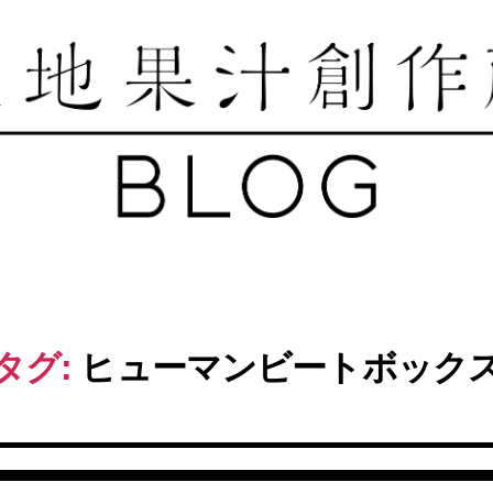
築
地
果
汁
創
作
タグ:
ヒューマンビートボック
所
ブ
ロ
グ