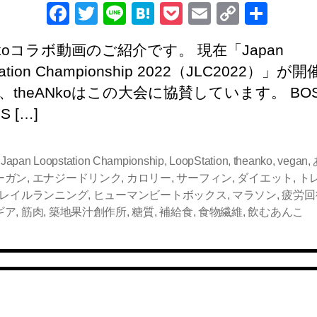
F
T
Li
H
P
E
C
共
a
wi
n
at
o
m
o
有
Nkoコラボ動画のご紹介です。 現在「Japan
c
tt
e
e
ck
ail
p
tation Championship 2022（JLC2022）」が
e
er
n
et
y
、theANkoはこの大会に協賛しています。 BO
b
a
Li
S […]
o
n
o
k
,
Japan Loopstation Championship
,
LoopStation
,
theanko
,
vegan
,
k
ーガン
,
エナジードリンク
,
カロリー
,
サーフィン
,
ダイエット
,
ト
レイルランニング
,
ヒューマンビートボックス
,
マラソン
,
疲労回
ギア
,
筋肉
,
築地果汁創作所
,
糖質
,
補給食
,
食物繊維
,
飲むあんこ