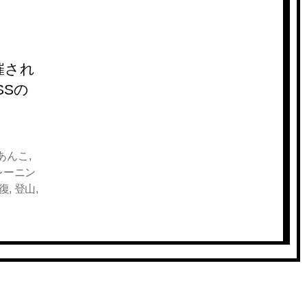
開催され
SSの
あんこ
,
レーニン
復
,
登山
,