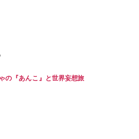
ー
ゃの『あんこ』と世界妄想旅