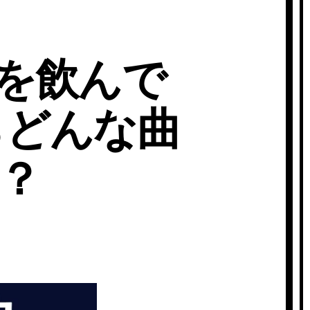
oを飲んで
たらどんな曲
？