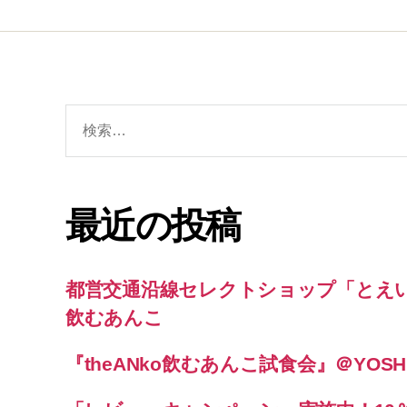
検
索
対
象:
最近の投稿
都営交通沿線セレクトショップ「とえい
飲むあんこ
『theANko飲むあんこ試食会』＠YOSHI