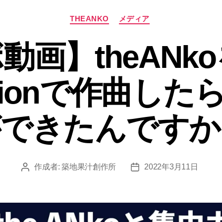
カ
THEANKO
メディア
テ
ゴ
動画】theANk
リ
ー
tationで作曲し
ができたんですか
作成者:
築地果汁創作所
2022年3月11日
投
投
稿
稿
者
日