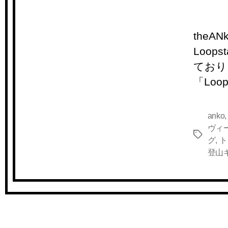
theA
Loops
ており
「Loop
anko
ヴィ
タ
グ
,
ト
グ
登山