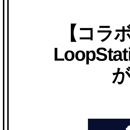
【コラボ
LoopS