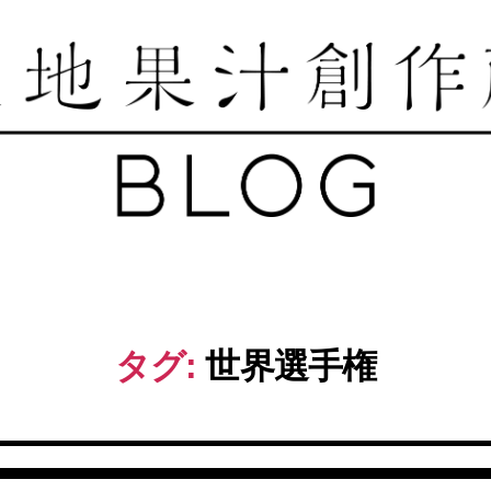
築
地
果
汁
創
作
タグ:
世界選手権
所
ブ
ロ
グ