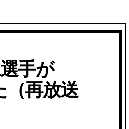
仁選手が
た（再放送