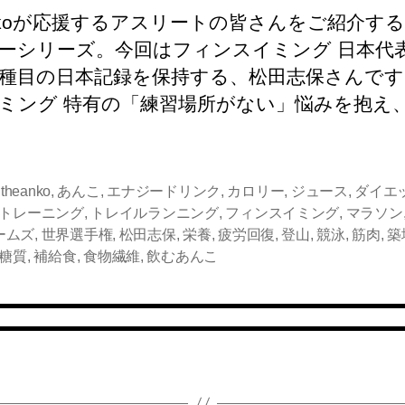
a
wi
n
at
o
m
o
有
ANkoが応援するアスリートの皆さんをご紹介す
c
tt
e
e
ck
ail
p
ーシリーズ。今回はフィンスイミング 日本代
e
er
n
et
y
3種目の日本記録を保持する、松田志保さんで
b
a
Li
ミング 特有の「練習場所がない」悩みを抱え
o
n
o
k
k
,
theanko
,
あんこ
,
エナジードリンク
,
カロリー
,
ジュース
,
ダイエ
トレーニング
,
トレイルランニング
,
フィンスイミング
,
マラソン
ームズ
,
世界選手権
,
松田志保
,
栄養
,
疲労回復
,
登山
,
競泳
,
筋肉
,
築
糖質
,
補給食
,
食物繊維
,
飲むあんこ