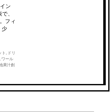
るイン
表で、
す。フィ
、少
ット
,
ドリ
,
ワール
地果汁創