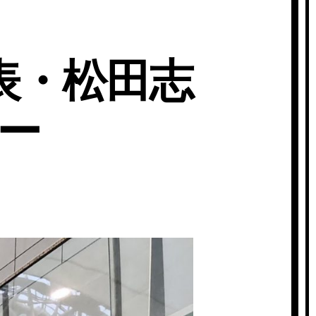
表・松田志
ー