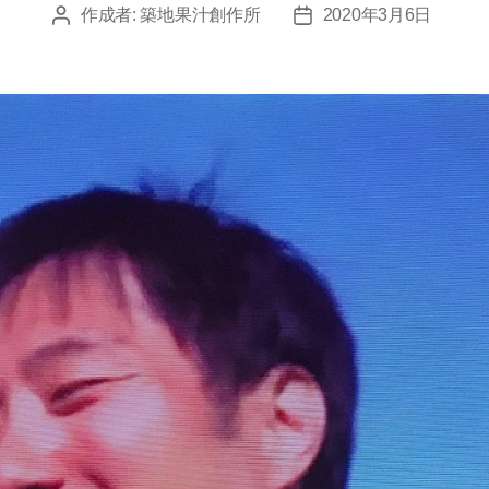
作成者:
築地果汁創作所
2020年3月6日
投
投
稿
稿
者
日