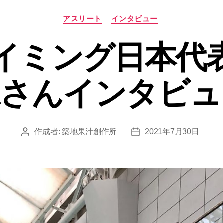
カ
アスリート
インタビュー
テ
ゴ
イミング日本代
リ
ー
保さんインタビュ
作成者:
築地果汁創作所
2021年7月30日
投
投
稿
稿
者
日