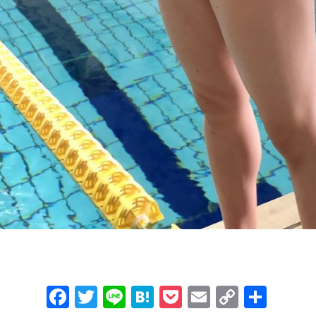
F
T
Li
H
P
E
C
共