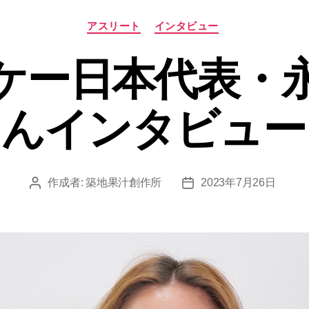
カ
アスリート
インタビュー
テ
ゴ
ケー日本代表・
リ
ー
んインタビュー
作成者:
築地果汁創作所
2023年7月26日
投
投
稿
稿
者
日