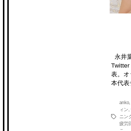
永井葉月
Twit
表。オ
本代表
anko
ィン
,
ニン
タ
疲労
グ
こ