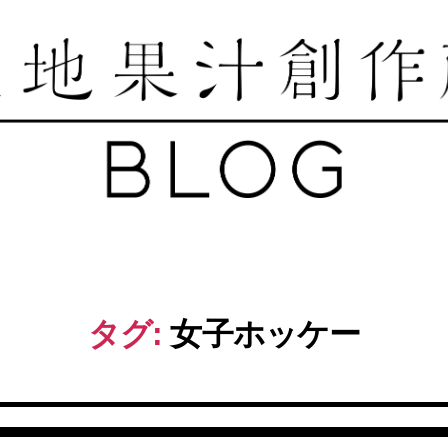
築
地
果
汁
創
作
タグ:
女子ホッケー
所
ブ
ロ
グ