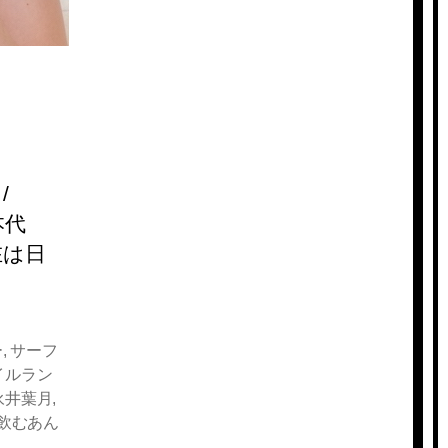
/
本代
在は日
ー
,
サーフ
イルラン
永井葉月
,
飲むあん