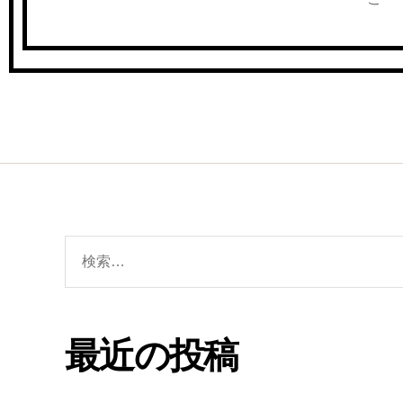
検
索
対
象:
最近の投稿