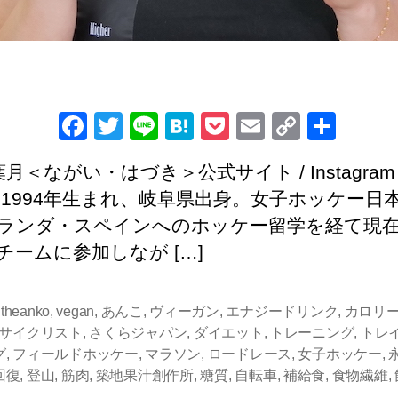
F
T
Li
H
P
E
C
共
a
wi
n
at
o
m
o
有
＜ながい・はづき＞公式サイト / Instagram 
c
tt
e
e
ck
ail
p
ter 1994年生まれ、岐阜県出身。女子ホッケー日
e
er
n
et
y
ランダ・スペインへのホッケー留学を経て現
b
a
Li
チームに参加しなが […]
o
n
o
k
,
theanko
,
vegan
,
あんこ
,
ヴィーガン
,
エナジードリンク
,
カロリ
k
サイクリスト
,
さくらジャパン
,
ダイエット
,
トレーニング
,
トレ
グ
,
フィールドホッケー
,
マラソン
,
ロードレース
,
女子ホッケー
,
回復
,
登山
,
筋肉
,
築地果汁創作所
,
糖質
,
自転車
,
補給食
,
食物繊維
,