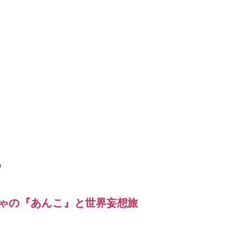
ー
ゃの『あんこ』と世界妄想旅