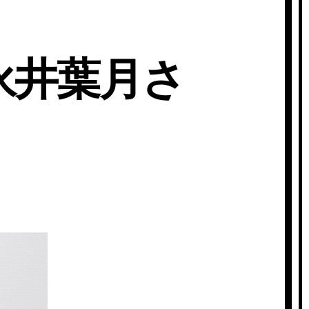
永井葉月さ