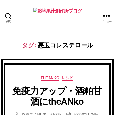
検索
メニュー
築
地
果
汁
タグ:
悪玉コレステロール
創
作
所
ブ
ロ
グ
カ
THEANKO
レシピ
テ
免疫力アップ・酒粕甘
ゴ
リ
酒にtheANko
ー
作成者:
築地果汁創作所
2020年2月24日
投
投