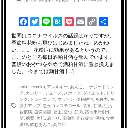
稿
稿
者
日
F
T
Li
H
P
E
C
共
a
wi
n
at
o
m
o
有
世間はコロナウイルスの話題ばかりですが、
c
tt
e
e
ck
ail
p
季節柄花粉も飛びはじめましたね。めかゆ
e
er
n
et
y
い。。。 花粉症に効果があるというので、
b
a
Li
ここのところ毎日酒粕甘酒を飲んでいます。
普段のおやつをやめて酒粕甘酒に置き換えま
o
n
した。 今までは麹甘酒 […]
o
k
k
anko
,
theanko
,
アレルギー
,
あんこ
,
エナジードリン
ク
,
カロリー
,
ジュース
,
スポーツ
,
ダイエット
,
ドリ
ンク
,
トレーニング
,
マラソン
,
便秘解消
,
免疫力
,
免
疫力アップ
,
悪玉コレステロール
,
栄養
,
甘酒
,
生活
タ
習慣病
,
疲労回復
,
登山
,
空也
,
筋肉
,
築地果汁創作
グ
所
,
糖質
,
美肌
,
肩こり
,
花粉症
,
血行促進
,
酒粕
,
食物
繊維
,
飲むあんこ
,
高血圧