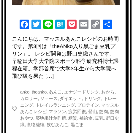
F
T
Li
H
P
E
C
共
a
wi
n
at
o
m
o
有
こんにちは、マッスルあんこレシピのお時間
c
tt
e
e
ck
ail
p
です。第3回は「theANko入り黒ごま豆乳プ
e
er
n
et
y
リン」。 レシピ開発は野口史織さんです。
b
a
Li
早稲田大学大学院スポーツ科学研究科博士課
程在籍。学部首席で大学3年生から大学院へ
o
n
飛び級を果た […]
o
k
k
anko
,
theanko
,
あんこ
,
エナジードリンク
,
おから
,
カロリー
,
ジュース
,
ダイエット
,
ドリンク
,
トレー
ニング
,
トレイルランニング
,
プロテイン
,
マッスル
タ
あんこレシピ
,
マラソン
,
疲労回復
,
登山
,
筋肉
,
筋肉
グ
おやつ
,
築地果汁創作所
,
糖質
,
補給食
,
豆乳
,
野口史
織
,
食物繊維
,
飲むあんこ
,
黒ごま