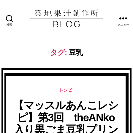
検索
メニュー
築
地
果
汁
タグ:
豆乳
創
作
所
ブ
ロ
グ
カ
レシピ
テ
【マッスルあんこレシ
ゴ
リ
ピ】第3回 theANko
ー
入り黒ごま豆乳プリン