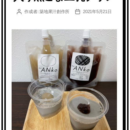
作成者:
築地果汁創作所
2021年5月21日
投
投
稿
稿
者
日