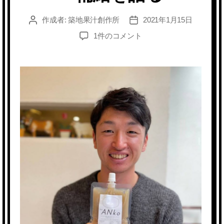
作成者:
築地果汁創作所
2021年1月15日
投
投
稿
稿
【特
1件のコメント
者
日
別
企
画】
阪
神・
近
本
光
司
選
手
が
エ
ネ
ル
ギ
ー