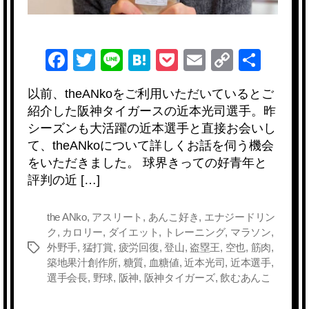
補
給
を
F
T
Li
H
P
E
C
共
語
る
a
wi
n
at
o
m
o
有
へ
以前、theANkoをご利用いただいているとご
c
tt
e
e
ck
ail
p
の
紹介した阪神タイガースの近本光司選手。昨
e
er
n
et
y
シーズンも大活躍の近本選手と直接お会いし
b
a
Li
て、theANkoについて詳しくお話を伺う機会
をいただきました。 球界きっての好青年と
o
n
評判の近 […]
o
k
k
the ANko
,
アスリート
,
あんこ好き
,
エナジードリン
ク
,
カロリー
,
ダイエット
,
トレーニング
,
マラソン
,
外野手
,
猛打賞
,
疲労回復
,
登山
,
盗塁王
,
空也
,
筋肉
,
タ
築地果汁創作所
,
糖質
,
血糖値
,
近本光司
,
近本選手
,
グ
選手会長
,
野球
,
阪神
,
阪神タイガーズ
,
飲むあんこ