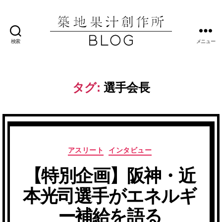
検索
メニュー
築
地
果
汁
タグ:
選手会長
創
作
所
ブ
ロ
グ
カ
アスリート
インタビュー
テ
【特別企画】阪神・近
ゴ
リ
本光司選手がエネルギ
ー
ー補給を語る