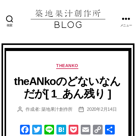
検索
メニュー
築
地
果
汁
創
作
カ
THEANKO
所
テ
ブ
theANkoのどないなん
ゴ
ロ
リ
だが[ 1_あん残り ]
グ
ー
作成者:
築地果汁創作所
2020年2月14日
投
投
稿
稿
者
日
F
T
Li
H
P
E
C
共