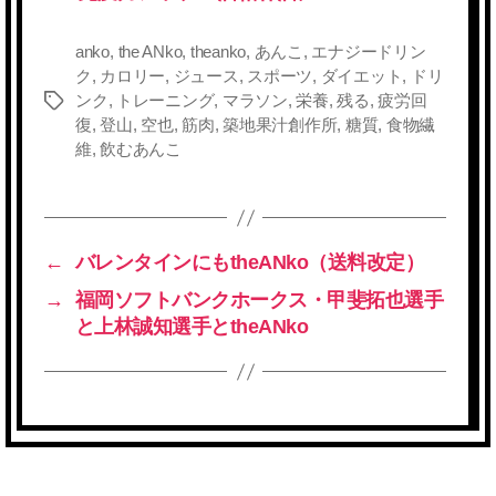
anko
,
the ANko
,
theanko
,
あんこ
,
エナジードリン
ク
,
カロリー
,
ジュース
,
スポーツ
,
ダイエット
,
ドリ
ンク
,
トレーニング
,
マラソン
,
栄養
,
残る
,
疲労回
タ
復
,
登山
,
空也
,
筋肉
,
築地果汁創作所
,
糖質
,
食物繊
グ
維
,
飲むあんこ
←
バレンタインにもtheANko（送料改定）
→
福岡ソフトバンクホークス・甲斐拓也選手
と上林誠知選手とtheANko