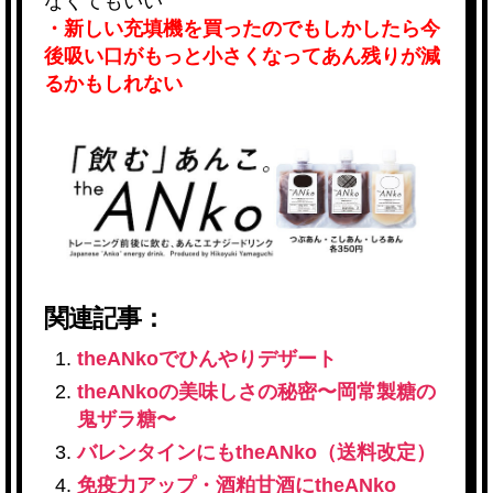
なくてもいい
・新しい充填機を買ったのでもしかしたら今
後吸い口がもっと小さくなってあん残りが減
るかもしれない
関連記事：
theANkoでひんやりデザート
theANkoの美味しさの秘密〜岡常製糖の
鬼ザラ糖〜
バレンタインにもtheANko（送料改定）
免疫力アップ・酒粕甘酒にtheANko