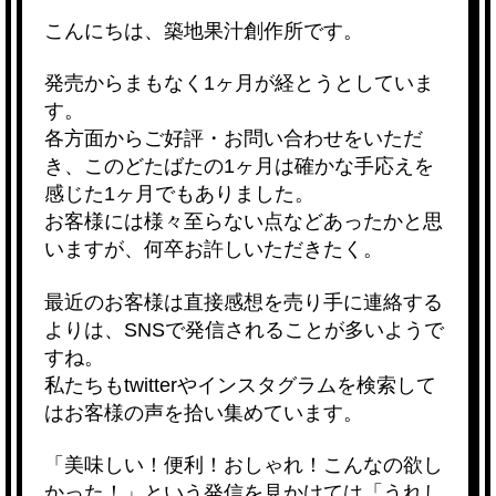
a
wi
n
at
o
m
o
有
こんにちは、築地果汁創作所です。
c
tt
e
e
ck
ail
p
e
er
n
et
y
発売からまもなく1ヶ月が経とうとしていま
b
a
Li
す。
各方面からご好評・お問い合わせをいただ
o
n
き、このどたばたの1ヶ月は確かな手応えを
o
k
感じた1ヶ月でもありました。
k
お客様には様々至らない点などあったかと思
いますが、何卒お許しいただきたく。
最近のお客様は直接感想を売り手に連絡する
よりは、SNSで発信されることが多いようで
すね。
私たちもtwitterやインスタグラムを検索して
はお客様の声を拾い集めています。
「美味しい！便利！おしゃれ！こんなの欲し
かった！」という発信を見かけては「うれし