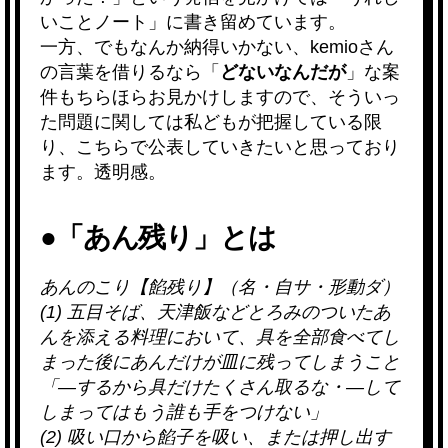
いことノート」に書き留めています。
一方、でもなんか納得いかない、kemioさん
の言葉を借りるなら「
どないなんだが
」な案
件もちらほらお見かけしますので、そういっ
た問題に関しては私どもが把握している限
り、こちらで公表していきたいと思っており
ます。透明感。
●「あん残り」とは
あんのこり【餡残り】（名・自サ・形動ダ）
(1) 五目そば、天津飯などとろみのついたあ
んを添える料理において、具を全部食べてし
まった後にあんだけが皿に残ってしまうこと
「―するから具だけたくさん取るな・―して
しまってはもう誰も手をつけない」
(2) 吸い口から餡子を吸い、または押し出す