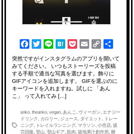
F
T
Li
H
P
E
C
共
a
wi
n
at
o
m
o
有
突然ですがインスタグラムのアプリを開いて
c
tt
e
e
ck
ail
p
みてください。 いつもストーリーズを投稿
e
er
n
et
y
する手順で適当な写真を選びます。飾りに
b
a
Li
GIFアイコンを追加します。 GIFを選ぶのに
キーワードを入れますね。試しに 「あん
o
n
こ」 って入れてみ […]
o
k
k
anko
,
theanko
,
vegan
,
あんこ
,
ヴィーガン
,
エナジー
ドリンク
,
カロリー
,
ジュース
,
ダイエット
,
トレー
ニング
,
トレイルランニング
,
マラソン
,
小売店
,
疲
タ
労回復
,
登山
,
登山ギア
,
筋肉
,
築地果汁創作所
,
糖
グ