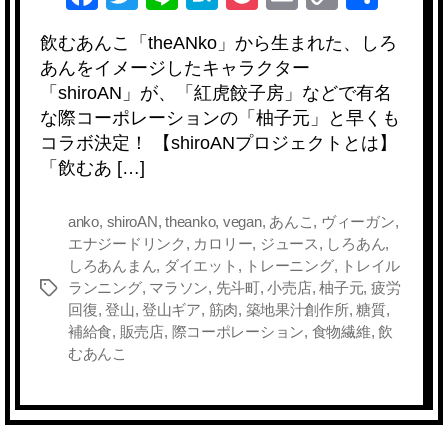
a
wi
n
at
o
m
o
有
飲むあんこ「theANko」から生まれた、しろ
c
tt
e
e
ck
ail
p
あんをイメージしたキャラクター
e
er
n
et
y
「shiroAN」が、「紅虎餃子房」などで有名
b
a
Li
な際コーポレーションの「柚子元」と早くも
コラボ決定！ 【shiroANプロジェクトとは】
o
n
「飲むあ […]
o
k
k
anko
,
shiroAN
,
theanko
,
vegan
,
あんこ
,
ヴィーガン
,
エナジードリンク
,
カロリー
,
ジュース
,
しろあん
,
しろあんまん
,
ダイエット
,
トレーニング
,
トレイル
ランニング
,
マラソン
,
先斗町
,
小売店
,
柚子元
,
疲労
タ
回復
,
登山
,
登山ギア
,
筋肉
,
築地果汁創作所
,
糖質
,
グ
補給食
,
販売店
,
際コーポレーション
,
食物繊維
,
飲
むあんこ