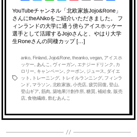
a
wi
n
at
o
m
o
有
YouTubeチャンネル「北欧家族Jojo&Rone」
c
tt
e
e
ck
ail
p
さんにtheANkoをご紹介いただきました。 フ
e
er
n
et
y
ィンランドの大学に通う傍らアイスホッケー
b
a
Li
選手として活躍するJojoさんと、やはり大学
生Roneさんの同棲カップ […]
o
n
o
k
anko
,
Finland
,
Jojo&Rone
,
theanko
,
vegan
,
アイスホ
k
ッケー
,
あんこ
,
ヴィーガン
,
エナジードリンク
,
カ
ロリー
,
キャンペーン
,
クーポン
,
ジュース
,
ダイエ
ット
,
トレーニング
,
トレイルランニング
,
フィンラ
タ
ンド
,
マラソン
,
北欧家族
,
小売店
,
疲労回復
,
登山
,
グ
登山ギア
,
筋肉
,
築地果汁創作所
,
糖質
,
補給食
,
販売
店
,
食物繊維
,
飲むあんこ