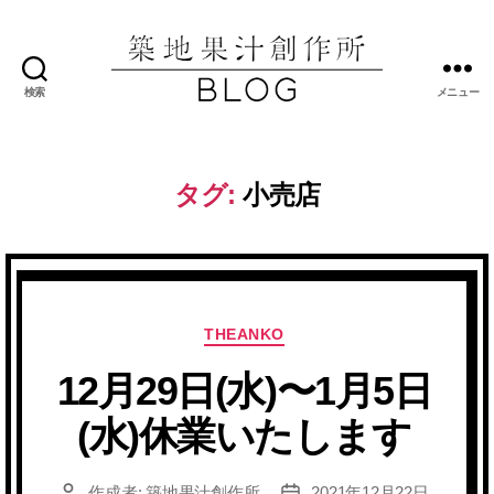
検索
メニュー
築
地
果
汁
タグ:
小売店
創
作
所
ブ
ロ
グ
カ
THEANKO
テ
12月29日(水)〜1月5日
ゴ
リ
(水)休業いたします
ー
作成者:
築地果汁創作所
2021年12月22日
投
投