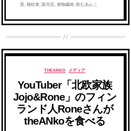
質
,
補給食
,
販売店
,
食物繊維
,
飲むあんこ
カ
THEANKO
メディア
テ
YouTuber「北欧家族
ゴ
リ
Jojo&Rone」のフィン
ー
ランド人Roneさんが
theANkoを食べる