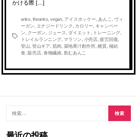
かける際 […]
o
k
k
anko
,
theanko
,
vegan
,
アイスホッケー
,
あんこ
,
ヴィ
ーガン
,
エナジードリンク
,
カロリー
,
キャンペー
ン
,
クーポン
,
ジュース
,
ダイエット
,
トレーニング
,
タ
トレイルランニング
,
マラソン
,
小売店
,
疲労回復
,
グ
登山
,
登山ギア
,
筋肉
,
築地果汁創作所
,
糖質
,
補給
食
,
販売店
,
食物繊維
,
飲むあんこ
検
索
対
象:
最近の投稿