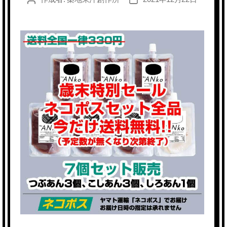
稿
稿
者
日