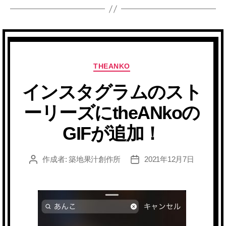
カ
THEANKO
テ
インスタグラムのスト
ゴ
リ
ーリーズにtheANkoの
ー
GIFが追加！
作成者:
築地果汁創作所
2021年12月7日
投
投
稿
稿
者
日