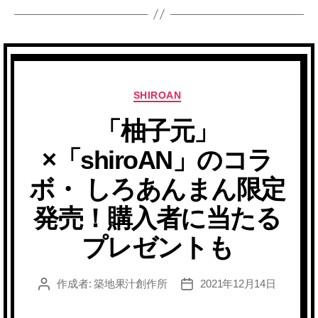
カ
SHIROAN
テ
「柚子元」
ゴ
リ
×「shiroAN」のコラ
ー
ボ・ しろあんまん限定
発売！購入者に当たる
プレゼントも
作成者:
築地果汁創作所
2021年12月14日
投
投
稿
稿
者
日