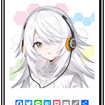
F
T
Li
H
P
E
C
共