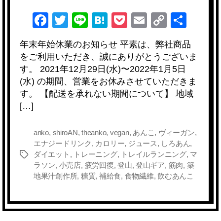
F
T
Li
H
P
E
C
共
a
wi
n
at
o
m
o
有
年末年始休業のお知らせ 平素は、弊社商品
c
tt
e
e
ck
ail
p
をご利用いただき、誠にありがとうございま
e
er
n
et
y
す。 2021年12月29日(水)〜2022年1月5日
b
a
Li
(水) の期間、営業をお休みさせていただきま
す。 【配送を承れない期間について】 地域
o
n
[…]
o
k
k
anko
,
shiroAN
,
theanko
,
vegan
,
あんこ
,
ヴィーガン
,
エナジードリンク
,
カロリー
,
ジュース
,
しろあん
,
ダイエット
,
トレーニング
,
トレイルランニング
,
マ
タ
ラソン
,
小売店
,
疲労回復
,
登山
,
登山ギア
,
筋肉
,
築
グ
地果汁創作所
,
糖質
,
補給食
,
食物繊維
,
飲むあんこ