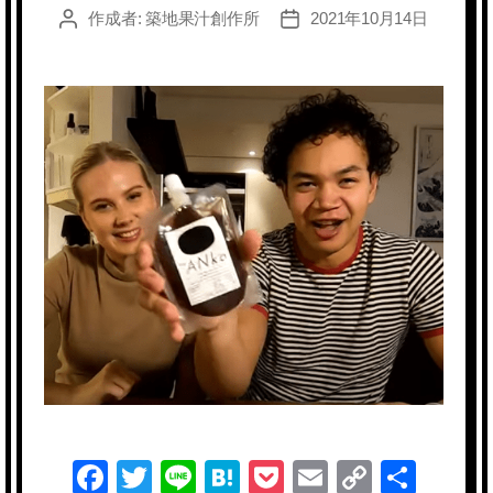
作成者:
築地果汁創作所
2021年10月14日
投
投
稿
稿
者
日
F
T
Li
H
P
E
C
共