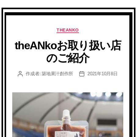
カ
THEANKO
テ
theANkoお取り扱い店
ゴ
リ
のご紹介
ー
作成者:
築地果汁創作所
2021年10月8日
投
投
稿
稿
者
日