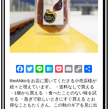
F
T
Li
H
P
E
C
共
a
wi
n
at
o
m
o
有
theANkoをお店に置いてくださる小売店様が
c
tt
e
e
ck
ail
p
続々と増えています。 ・送料なしで買える
e
er
n
et
y
・1個から買える ・食べたことのない味を試
b
a
Li
せる ・急ぎで欲しいときにすぐ買える とお
得なこともたくさん。この秋のギアを見に出
o
n