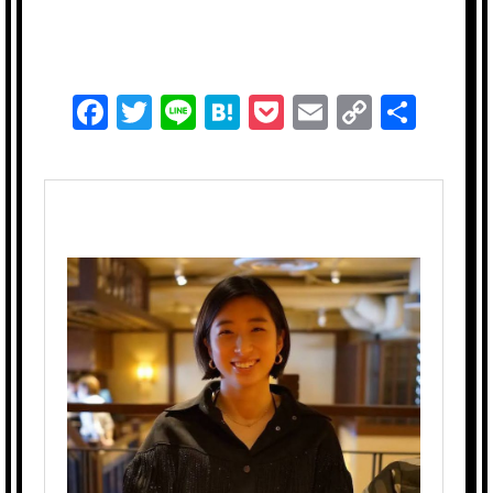
of
Athletes】
根
岸
F
T
Li
H
P
E
C
共
夢
Yume
a
wi
n
at
o
m
o
有
Negishi
c
tt
e
e
ck
ail
p
(
2
e
er
n
et
y
)
b
a
Li
あ
ん
o
n
こ
o
k
と
私
k
へ
の