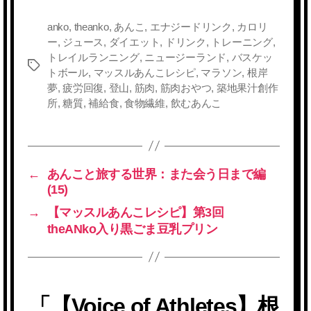
anko
,
theanko
,
あんこ
,
エナジードリンク
,
カロリ
ー
,
ジュース
,
ダイエット
,
ドリンク
,
トレーニング
,
トレイルランニング
,
ニュージーランド
,
バスケッ
タ
トボール
,
マッスルあんこレシピ
,
マラソン
,
根岸
グ
夢
,
疲労回復
,
登山
,
筋肉
,
筋肉おやつ
,
築地果汁創作
所
,
糖質
,
補給食
,
食物繊維
,
飲むあんこ
←
あんこと旅する世界：また会う日まで編
(15)
→
【マッスルあんこレシピ】第3回
theANko入り黒ごま豆乳プリン
「【Voice of Athletes】根