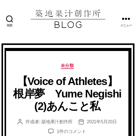
検索
メニュー
築
地
果
汁
創
作
カ
未分類
所
テ
ブ
【Voice of Athletes】
ゴ
ロ
リ
根岸夢 Yume Negishi
グ
ー
(2)あんこと私
作成者:
築地果汁創作所
2021年5月20日
投
投
稿
稿
【Voice
1件のコメント
者
日