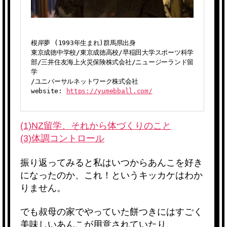
根岸夢 (
1993年生まれ)
群馬県出身
東京成徳中学校/
東京成徳高校/
早稲田大学スポーツ科学
部/
三井住友海上火災保険株式会社/
ニュージーランド留
学
/ユニバーサルネットワーク株式会社

website: 
https://yumebball.com/
(1)NZ留学、それから体づくりのこと
(3)体調コントロール
振り返ってみると私はいつからあんこを好き
になったのか、これ！というキッカケはわか
りません。
でも叔母の家でやっていた餅つきにはすごく
美味しいあんこが用意されていたり、