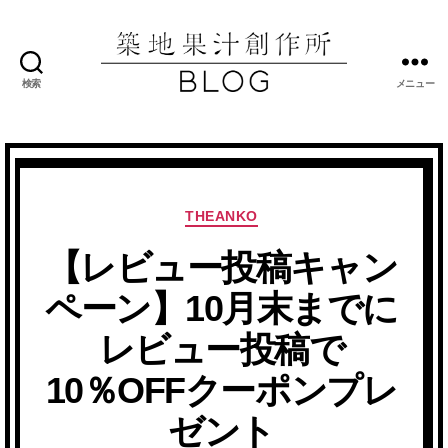
検索
メニュー
築
地
果
汁
創
作
カ
THEANKO
所
テ
ブ
【レビュー投稿キャン
ゴ
ロ
リ
ペーン】10月末までに
グ
ー
レビュー投稿で
10％OFFクーポンプレ
ゼント