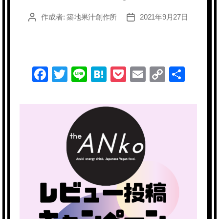
作成者:
築地果汁創作所
2021年9月27日
投
投
稿
稿
者
日
F
T
Li
H
P
E
C
共
a
wi
n
at
o
m
o
有
c
tt
e
e
ck
ail
p
e
er
n
et
y
b
a
Li
o
n
o
k
k