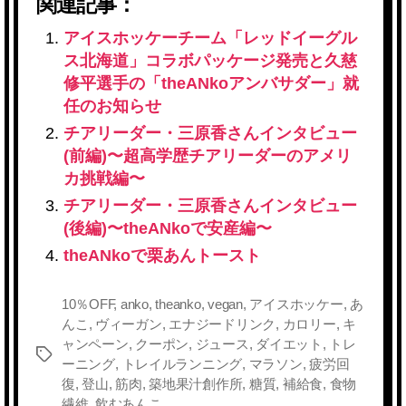
関連記事：
アイスホッケーチーム「レッドイーグル
ス北海道」コラボパッケージ発売と久慈
修平選手の「theANkoアンバサダー」就
任のお知らせ
チアリーダー・三原香さんインタビュー
(前編)〜超高学歴チアリーダーのアメリ
カ挑戦編〜
チアリーダー・三原香さんインタビュー
(後編)〜theANkoで安産編〜
theANkoで栗あんトースト
10％OFF
,
anko
,
theanko
,
vegan
,
アイスホッケー
,
あ
んこ
,
ヴィーガン
,
エナジードリンク
,
カロリー
,
キ
ャンペーン
,
クーポン
,
ジュース
,
ダイエット
,
トレ
タ
ーニング
,
トレイルランニング
,
マラソン
,
疲労回
グ
復
,
登山
,
筋肉
,
築地果汁創作所
,
糖質
,
補給食
,
食物
繊維
,
飲むあんこ