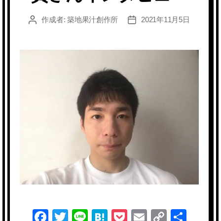
作成者:
築地果汁創作所
2021年11月5日
投
投
稿
稿
者
日
F
T
Li
H
P
E
C
共