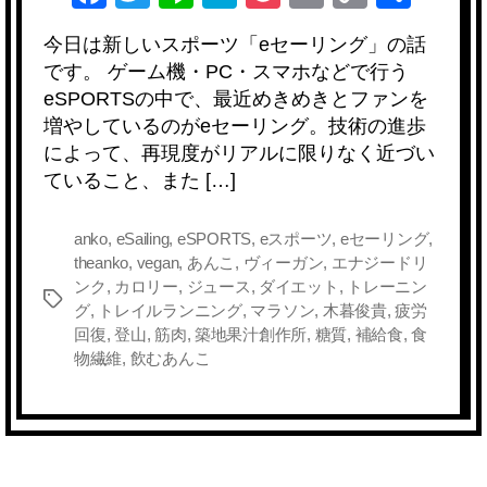
a
wi
n
at
o
m
o
有
今日は新しいスポーツ「eセーリング」の話
c
tt
e
e
ck
ail
p
です。 ゲーム機・PC・スマホなどで行う
e
er
n
et
y
eSPORTSの中で、最近めきめきとファンを
b
a
Li
増やしているのがeセーリング。技術の進歩
によって、再現度がリアルに限りなく近づい
o
n
ていること、また […]
o
k
k
anko
,
eSailing
,
eSPORTS
,
eスポーツ
,
eセーリング
,
theanko
,
vegan
,
あんこ
,
ヴィーガン
,
エナジードリ
ンク
,
カロリー
,
ジュース
,
ダイエット
,
トレーニン
タ
グ
,
トレイルランニング
,
マラソン
,
木暮俊貴
,
疲労
グ
回復
,
登山
,
筋肉
,
築地果汁創作所
,
糖質
,
補給食
,
食
物繊維
,
飲むあんこ