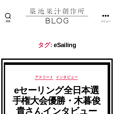
検索
メニュー
築
地
果
汁
タグ:
eSailing
創
作
所
ブ
ロ
グ
カ
アスリート
インタビュー
テ
eセーリング全日本選
ゴ
リ
手権大会優勝・木暮俊
ー
貴さんインタビュー