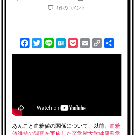
稿
稿
theANko
1件のコメント
者
日
に
は
集
中
F
T
Li
H
P
E
C
共
力
テ
a
wi
n
at
o
m
o
有
ス
c
tt
e
e
ck
ail
p
ト
を
e
er
n
et
y
有
b
a
Li
意
に
o
n
改
o
k
善
す
k
る
力
あんこと血糖値の関係について、以前、
血糖
が
値維持の調査を実施した至学館大学健康科学
あ