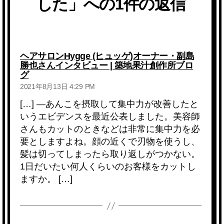
した」への1件の返信
ヘアサロンHygge (ヒュッゲ)オーナー・副島
勝也さんインタビュー | 築地果汁創作所ブロ
の
グ
発
2021年8月13日 4:29 PM
言:
[…] —あんこを摂取して集中力が改善したと
いうエビデンスを最近公表しました。美容師
さんもカットのときなどは非常に集中力を必
要としますよね。顔の近くで刃物を使うし、
髪は切ってしまったら取り返しがつかない。
1日だいたい何人くらいのお客様をカットし
ますか。 […]