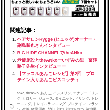
関連記事：
ヘアサロンHygge (ヒュッゲ)オーナー・
副島勝也さんインタビュー
BIG HIDE CHANNELでtheANko
老健施設とtheANkoーいずみの里 富澤
路子先生インタビューー
【マッスルあんこレシピ】第2回 プロ
テイン入りあんこビスコッティ
anko
,
theanko
,
あんこ
,
インスリン
,
エナジードリン
ク
,
カロリー
,
ジュース
,
ダイエット
,
ドリンク
,
トレ
ーニング
,
トレイルランニング
,
プロテイン
,
マラソ
タ
ン
,
改善
,
疲労回復
,
登山
,
筋肉
,
筋肉おやつ
,
築地果