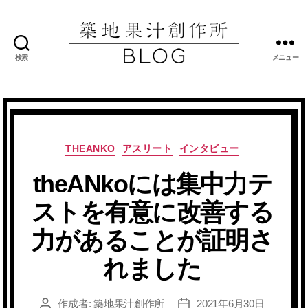
検索
メニュー
築
地
果
汁
創
作
カ
THEANKO
アスリート
インタビュー
所
テ
ブ
theANkoには集中力テ
ゴ
ロ
リ
ストを有意に改善する
グ
ー
力があることが証明さ
れました
作成者:
築地果汁創作所
2021年6月30日
投
投