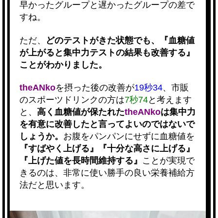
早かったグループと遅かったグループの差で
すね。
ただ、
どのテストがきた状態でも、『血糖値
が上がると集中力テストの結果も改善する』
ことがわかりました。
theANko
を摂った後の改善が
19秒34
、市販
のスポーツドリンクの方は
7秒74
と考えます
と、
高く血糖値が保たれた
theANko
は集中力
を有意に改善したと言ってよいのではないで
しょうか。
お腹をパンパンにせずに血糖値を
『すばやく上げる』『十分な高さに上げる』
『上げた値を長時間維持する』
ことが実現で
きるのは、非常に使い勝手の良い栄養補給方
法だと思います。