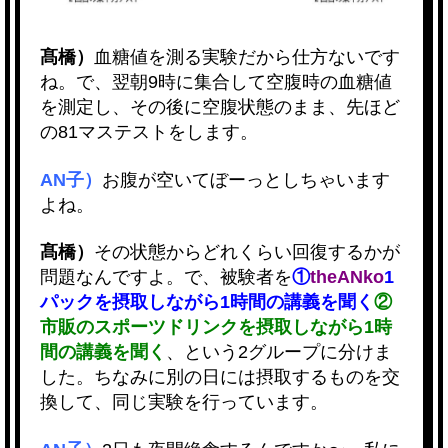
髙橋）
血糖値を測る実験だから仕方ないです
ね。で、翌朝9時に集合して空腹時の血糖値
を測定し、その後に空腹状態のまま、先ほど
の81マステストをします。
AN子）
お腹が空いてぼーっとしちゃいます
よね。
髙橋）
その状態からどれくらい回復するかが
問題なんですよ。で、被験者を
①
theANko
1
パックを摂取しながら1時間の講義を聞く
②
市販のスポーツドリンクを摂取しながら1時
間の講義を聞く
、という2グループに分けま
した。ちなみに別の日には摂取するものを交
換して、同じ実験を行っています。