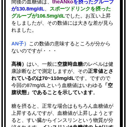
間後の血糖値は、
theANko
を摂ったグループ
が130.8mg/dL
、
スポーツドリンクを摂った
グループが106.5mg/dL
でした。お互い上昇
をしましたが、その数値には大きな差が見ら
れました。
AN子）
この数値の意味するところが分から
ないのですが・・・
髙橋）
はい、一般に
空腹時血糖
のレベルは健
康診断などで測定しますが、その
正常値とさ
れているのは70~110mg/dL
です。ですので
今回の87mg/dLという血糖値はいわゆる
「空
腹状態」であることを示しています
。
糖を摂ると、正常な場合はもちろん血糖値が
上昇するんですが、血糖値が上昇しようとす
ると、すい臓からインスリンという物質が分