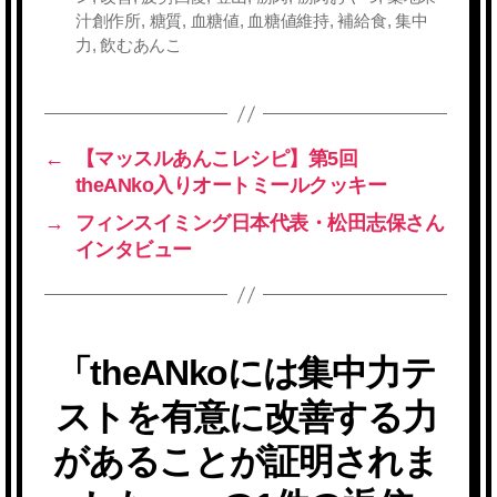
グ
汁創作所
,
糖質
,
血糖値
,
血糖値維持
,
補給食
,
集中
力
,
飲むあんこ
←
【マッスルあんこレシピ】第5回
theANko入りオートミールクッキー
→
フィンスイミング日本代表・松田志保さん
インタビュー
「theANkoには集中力テ
ストを有意に改善する力
があることが証明されま