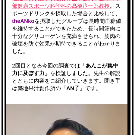
る
部健康スポーツ科学科の髙橋淳一郎教授
。ス
こ
ポーツドリンクを摂取した場合と比較して、
と
theANko
を摂取したグループは長時間血糖値
が
を維持することができたため、長時間筋肉に
証
十分なグリコーゲンを充満させられ、筋肉の
明
破壊を防ぐ効果が期待できることがわかりま
さ
した。
れ
ま
し
2回目となる今回の調査では「
あんこが集中
た
力に及ぼす力
」を検証しました。先生の解説
へ
とともに内容をご紹介していきます。聞き手
の
は築地果汁創作所の「
AN子
」です。